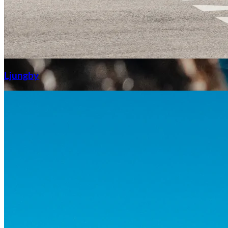
Aixiam
Ljungby
Honda