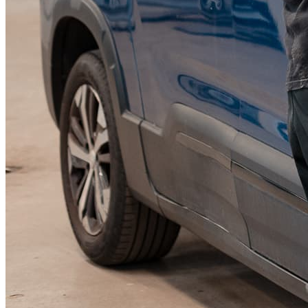
KGM Pickups
Fordonstyp
Mopedbil
Pickup
Transportbil
Personbil
Visa alla fordon