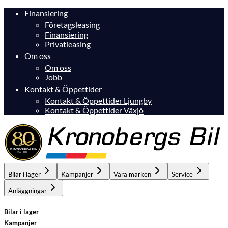
Finansiering
Företagsleasing
Finansiering
Privatleasing
Om oss
Om oss
Jobb
Kontakt & Öppettider
Kontakt & Öppettider Ljungby
Kontakt & Öppettider Växjö
Bilar i lager
Kampanjer
Våra märken
Service
Anläggningar
Bilar i lager
Kampanjer