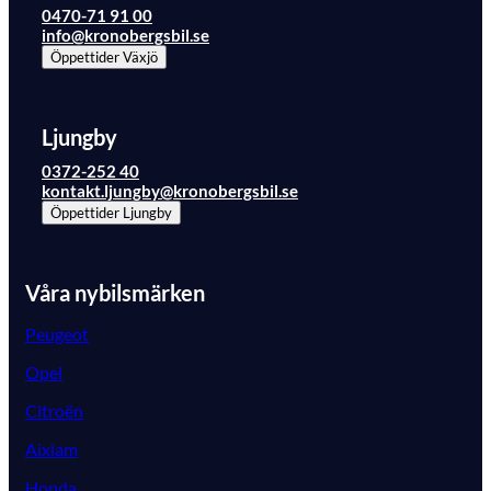
0470-71 91 00
info@kronobergsbil.se
Öppettider
Växjö
Ljungby
0372-252 40
kontakt.ljungby@kronobergsbil.se
Öppettider
Ljungby
Våra nybilsmärken
Peugeot
Opel
Citroën
Aixiam
Honda