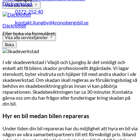
Däckverkstad
Visa alla fordon
0372-252 40
kontakt.ljungby@kronobergsbil.se
Däckhotell
Eller boka via formuläret:
Visa alla servicetjänster
Boka
I vår skadeverkstad i Växjö och Ljungby är det smidigt och
enkelt att få bilens skador professionellt åtgärdade. Vi lagar
stenskott, byter vindruta och hjälper till med andra skador i vår
skadeverkstad. Om skadan skall regleras av försäkringsbolag så
behövs en skadebesiktning göras innan vi kan påbörja
reparationen. Skadebesiktningen tar ca 30 minuter. Kontakta
gärna oss om du har frågor eller funderingar kring skadan på
din bil.
Hyr en bil medan bilen repareras
Under tiden din bil repareras har du möjlighet att hyra en bil via
någon av våra samarbetspartners till ett förmånligt pris. Ibland