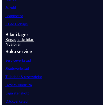
Suzuki
Leapmotor
KGM Pickups
Bilar i lager
Begagnade bilar
Nya bilar
Boka service
Serviceverkstad
Skadeverkstad
Tillbehör & reservdelar
Byte av vindruta
Laga stenskott
Däckverkstad