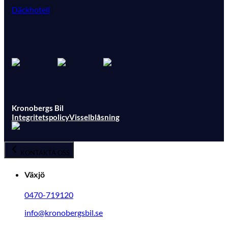
Däckhotell
Kronobergs Bil
Integritetspolicy
Visselblåsning
KONTAKTA OSS
Växjö
0470-719120
info@kronobergsbil.se