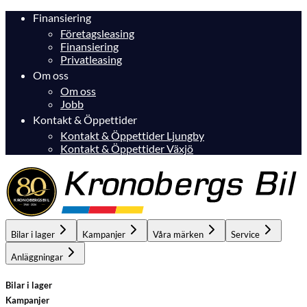
Finansiering
Företagsleasing
Finansiering
Privatleasing
Om oss
Om oss
Jobb
Kontakt & Öppettider
Kontakt & Öppettider Ljungby
Kontakt & Öppettider Växjö
Bilar i lager
Kampanjer
Våra märken
Service
Anläggningar
Bilar i lager
Kampanjer