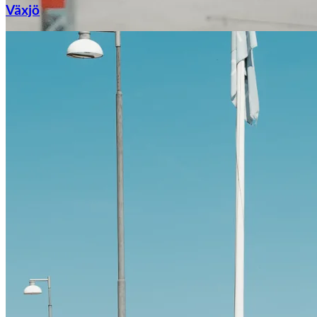
Växjö
Citroën