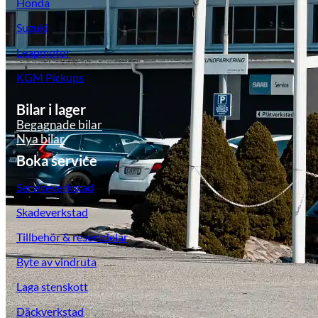
Honda
Suzuki
Leapmotor
KGM Pickups
Bilar i lager
Begagnade bilar
Nya bilar
Boka service
Serviceverkstad
Skadeverkstad
Tillbehör & reservdelar
Byte av vindruta
Laga stenskott
Däckverkstad