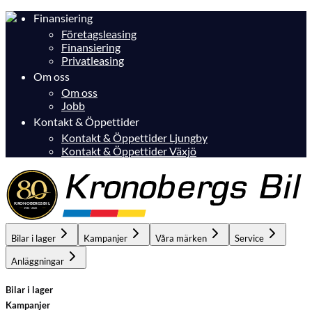
Finansiering
Företagsleasing
Finansiering
Privatleasing
Om oss
Om oss
Jobb
Kontakt & Öppettider
Kontakt & Öppettider Ljungby
Kontakt & Öppettider Växjö
Bilar i lager
Kampanjer
Våra märken
Service
Anläggningar
Bilar i lager
Kampanjer