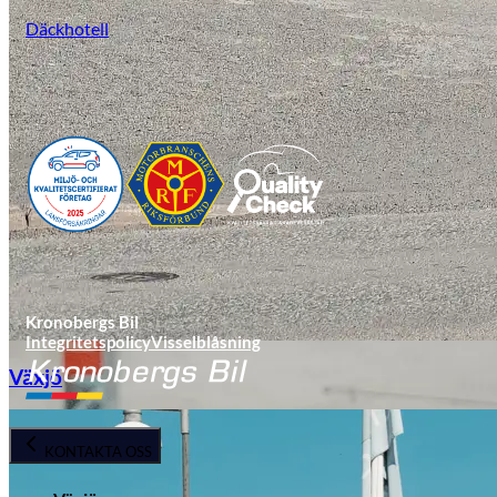
Däckhotell
Kronobergs Bil
Integritetspolicy
Visselblåsning
Växjö
KONTAKTA OSS