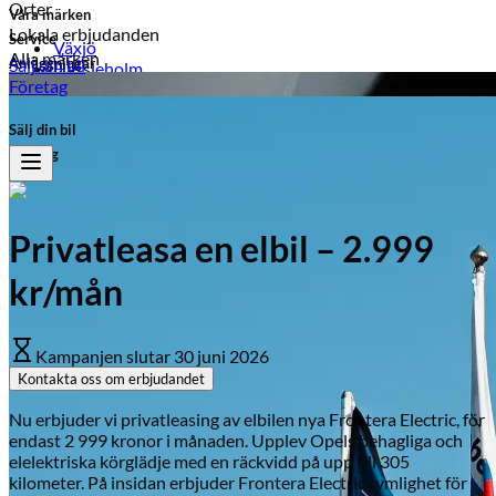
Orter
Våra märken
Lokala erbjudanden
Service
Växjö
Alla märken
Anläggningar
Sälj din bil
Hässleholm
Växjö
Företag
Ljungby
Ljungby
Laholm
Sälj din bil
Kampanjer på märken
Typ av fordon
Företag
Peugeot
Personbil
Transportbil
Peugeot
Citroën
Mopedbil
Privatleasa en elbil – 2.999
Opel
Bränsle
kr/mån
Leapmotor
Hybrid
Bensin
Honda
El
Kampanjen slutar
30 juni 2026
Suzuki
Diesel
Kontakta oss om erbjudandet
Visa alla kampanjer
Visa alla bilar i lager
Nu erbjuder vi privatleasing av elbilen nya Frontera Electric, för
endast 2 999 kronor i månaden. Upplev Opels behagliga och
elelektriska körglädje med en räckvidd på upp till 305
kilometer. På insidan erbjuder Frontera Electric rymlighet för