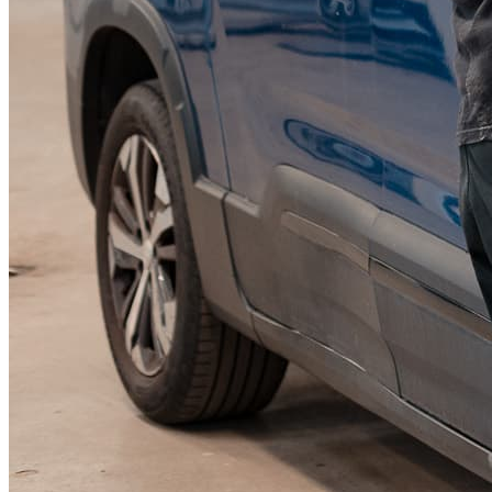
KGM Pickups
Fordonstyp
Mopedbil
Pickup
Transportbil
Personbil
Visa alla fordon