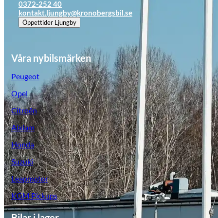
0372-252 40
kontakt.ljungby@kronobergsbil.se
Öppettider
Ljungby
Våra nybilsmärken
Peugeot
Opel
Citroën
Aixiam
Honda
Opel
Suzuki
Leapmotor
KGM Pickups
Bilar i lager