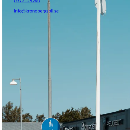
Citroën
0372–25240
info@kronobergsbil.se