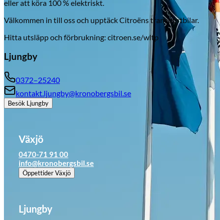
eller att köra 100 % elektriskt.
Välkommen in till oss och upptäck Citroëns transportbilar.
Hitta utsläpp och förbrukning: citroen.se/wltp
Ljungby
0372–25240
kontakt.ljungby@kronobergsbil.se
Besök
Ljungby
Växjö
0470-71 91 00
info@kronobergsbil.se
Öppettider
Växjö
Ljungby