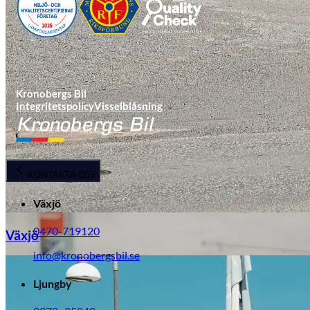
Kronobergs Bil
Integritetspolicy
Visselblåsning
KONTAKTA OSS
Växjö
0470-719120
Växjö
info@kronobergsbil.se
Ljungby