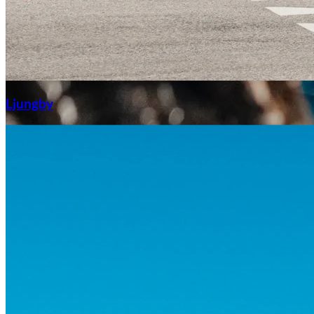
Aixiam
Ljungby
Honda