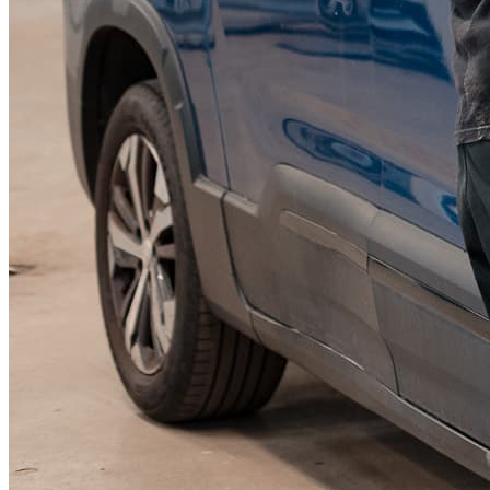
KGM Pickups
Fordonstyp
Mopedbil
Pickup
Transportbil
Personbil
Visa alla fordon