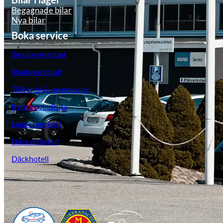
Begagnade bilar
Nya bilar
Boka service
Serviceverkstad
Skadeverkstad
Tillbehör & reservdelar
Byte av vindruta
Laga stenskott
Däckverkstad
Däckhotell