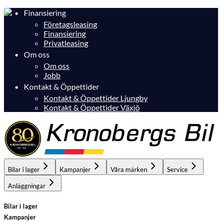
Finansiering
Företagsleasing
Finansiering
Privatleasing
Om oss
Om oss
Jobb
Kontakt & Öppettider
Kontakt & Öppettider Ljungby
Kontakt & Öppettider Växjö
Bilar i lager
Kampanjer
Våra märken
Service
Anläggningar
Bilar i lager
Kampanjer