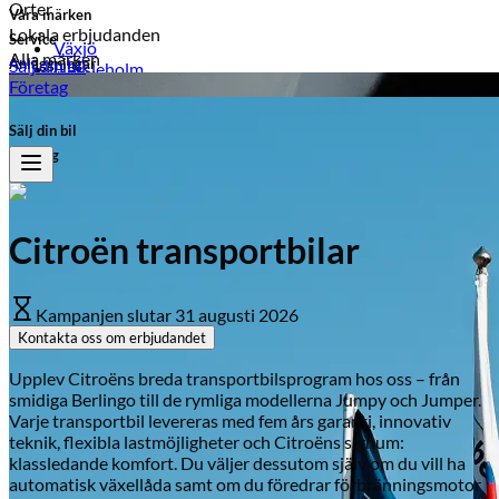
Orter
Våra märken
Lokala erbjudanden
Service
Växjö
Alla märken
Anläggningar
Sälj din bil
Hässleholm
Ljungby
Företag
Ljungby
Växjö
Laholm
Sälj din bil
Kampanjer på märken
Typ av fordon
Företag
Opel
Personbil
Transportbil
Peugeot
Peugeot
Mopedbil
Citroën transportbilar
Honda
Bränsle
Leapmotor
Hybrid
Kampanjen slutar
31 augusti 2026
Bensin
Citroën
Kontakta oss om erbjudandet
El
Suzuki
Diesel
Upplev Citroëns breda transportbilsprogram hos oss – från
Visa alla kampanjer
smidiga Berlingo till de rymliga modellerna Jumpy och Jumper.
Visa alla bilar i lager
Varje transportbil levereras med fem års garanti, innovativ
teknik, flexibla lastmöjligheter och Citroëns signum:
klassledande komfort. Du väljer dessutom själv om du vill ha
automatisk växellåda samt om du föredrar förbränningsmotor