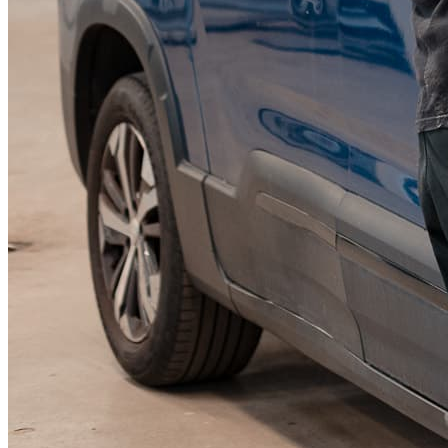
KGM Pickups
Fordonstyp
Mopedbil
Pickup
Transportbil
Personbil
Visa alla fordon