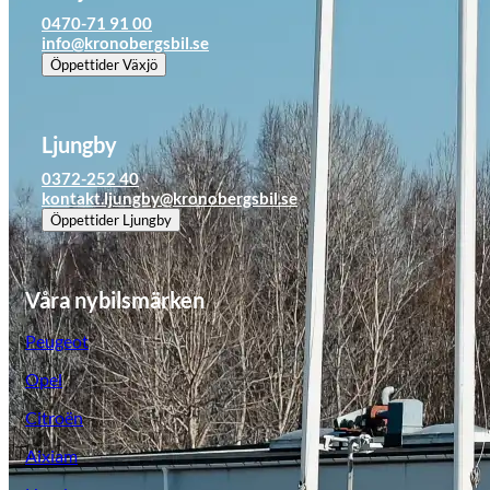
0470-71 91 00
info@kronobergsbil.se
Öppettider
Växjö
Ljungby
0372-252 40
kontakt.ljungby@kronobergsbil.se
Öppettider
Ljungby
Våra nybilsmärken
Peugeot
Opel
Opel
Citroën
Aixiam