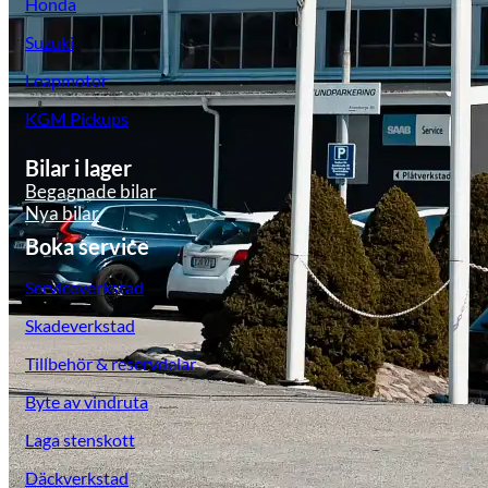
Honda
Suzuki
Leapmotor
KGM Pickups
Bilar i lager
Begagnade bilar
Nya bilar
Boka service
Serviceverkstad
Skadeverkstad
Tillbehör & reservdelar
Byte av vindruta
Laga stenskott
Däckverkstad