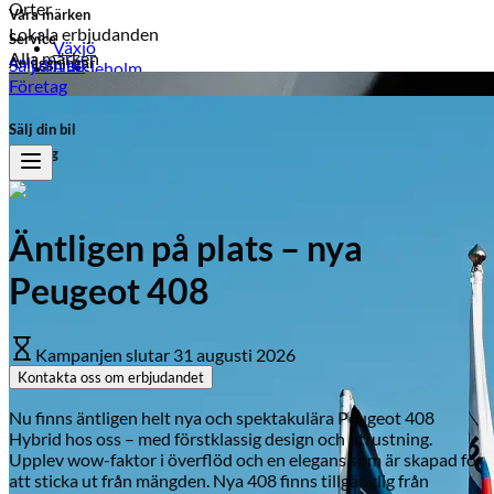
Orter
Våra märken
Lokala erbjudanden
Service
Växjö
Alla märken
Anläggningar
Sälj din bil
Hässleholm
Ljungby
Företag
Ljungby
Växjö
Laholm
Sälj din bil
Kampanjer på märken
Typ av fordon
Företag
Opel
Personbil
Transportbil
Peugeot
Peugeot
Mopedbil
Äntligen på plats – nya
Honda
Bränsle
Peugeot 408
Leapmotor
Hybrid
Bensin
Citroën
El
Kampanjen slutar
31 augusti 2026
Suzuki
Diesel
Kontakta oss om erbjudandet
Visa alla kampanjer
Visa alla bilar i lager
Nu finns äntligen helt nya och spektakulära Peugeot 408
Hybrid hos oss – med förstklassig design och utrustning.
Upplev wow-faktor i överflöd och en elegans som är skapad för
att sticka ut från mängden. Nya 408 finns tillgänglig från