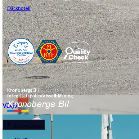
Däckhotell
Kronobergs Bil
Integritetspolicy
Visselblåsning
Växjö
KONTAKTA OSS