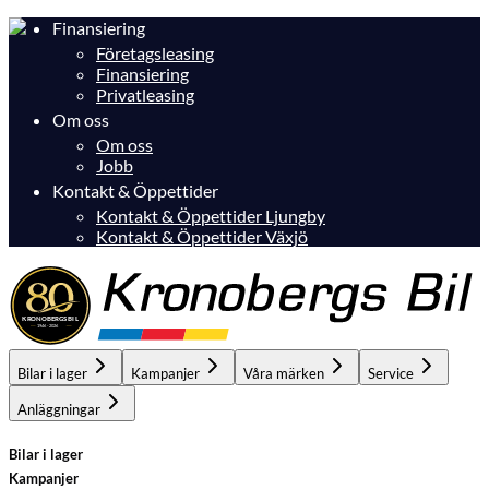
Finansiering
Företagsleasing
Finansiering
Privatleasing
Om oss
Om oss
Jobb
Kontakt & Öppettider
Kontakt & Öppettider Ljungby
Kontakt & Öppettider Växjö
Bilar i lager
Kampanjer
Våra märken
Service
Anläggningar
Bilar i lager
Kampanjer