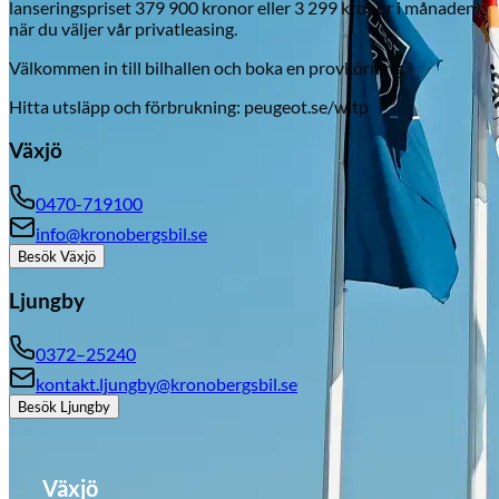
lanseringspriset 379 900 kronor eller 3 299 kronor i månaden
när du väljer vår privatleasing.
Välkommen in till bilhallen och boka en provkörning.
Hitta utsläpp och förbrukning: peugeot.se/wltp
Växjö
0470-719100
info@kronobergsbil.se
Besök
Växjö
Ljungby
0372–25240
kontakt.ljungby@kronobergsbil.se
Besök
Ljungby
Växjö