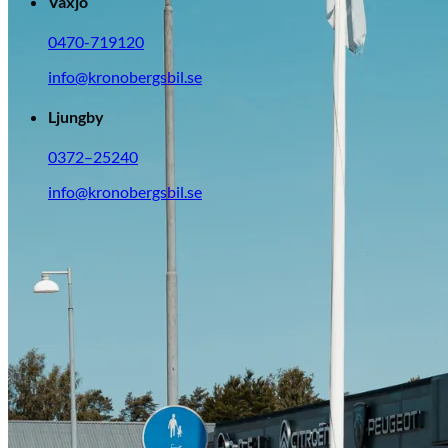
Citroën
Växjö
0470-719120
info@kronobergsbil.se
Ljungby
0372–25240
info@kronobergsbil.se