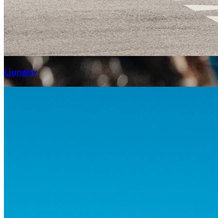
Aixiam
Ljungby
Honda