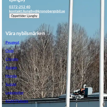
0372-252 40
kontakt.ljungby@kronobergsbil.se
Öppettider
Ljungby
Våra nybilsmärken
Peugeot
Opel
Citroën
Aixiam
Honda
Opel
Suzuki
Leapmotor
KGM Pickups