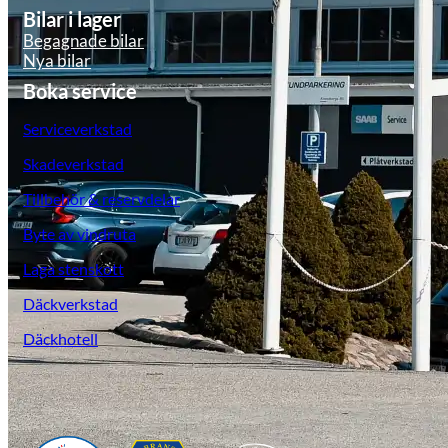
Bilar i lager
Begagnade bilar
Nya bilar
Boka service
Serviceverkstad
Skadeverkstad
Tillbehör & reservdelar
Byte av vindruta
Laga stenskott
Däckverkstad
Däckhotell