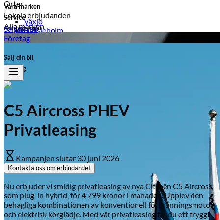
Orter
Våra märken
Lokala erbjudanden
Service
Växjö
Alla märken
Anläggningar
Sälj din bil
Hässleholm
Växjö
Företag
Ljungby
Ljungby
Laholm
Sälj din bil
Kampanjer på märken
Typ av fordon
Företag
Peugeot
Personbil
Transportbil
Peugeot
Citroën
Mopedbil
C5 Aircross PHEV
Opel
Bränsle
Privatleasing
Leapmotor
Hybrid
Bensin
Honda
El
Kampanjen slutar
30 juni 2026
Suzuki
Diesel
Kontakta oss om erbjudandet
Visa alla kampanjer
Visa alla bilar i lager
Nu erbjuder vi smidig privatleasing av nya Citroën C5 Aircross
som plug-in hybrid, för 4 799 kronor i månaden. Upplev den
behagliga kombinationen av konventionell förbränningsmotor
och elektrisk körglädje. Med vår privatleasing får du ett tryggt