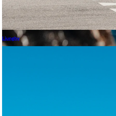
Aixiam
Ljungby
Honda