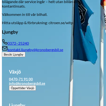
bilägande där service ingår – helt utan billån eller
kontantinsats.
Välkommen in till vår bilhall.
Hitta utsläpp & förbrukning: citroen.se/wltp
Ljungby
0372–25240
kontakt.ljungby@kronobergsbil.se
Besök
Ljungby
Växjö
0470-71 91 00
info@kronobergsbil.se
Öppettider
Växjö
Ljungby