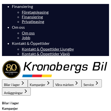
Finansiering
Företagsleasing
Finansiering
Privatleasing
Om oss
Om oss
Jobb
Kontakt & Öppettider
Kontakt & Öppettider Ljungby
Kontakt & Öppettider Växjö
Bilar i lager
Kampanjer
Våra märken
Service
Anläggningar
Bilar i lager
Kampanjer