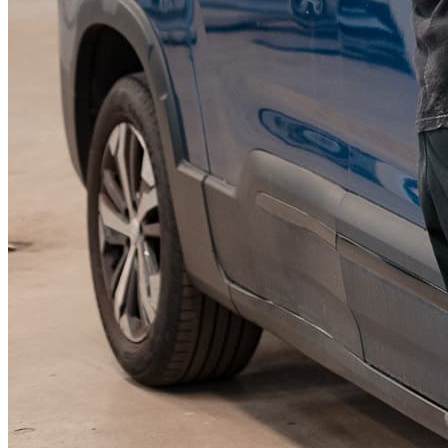
KGM Pickups
Fordonstyp
Mopedbil
Pickup
Transportbil
Personbil
Visa alla fordon