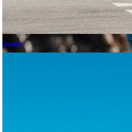
Aixiam
Ljungby
Honda