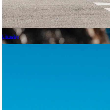
Aixiam
Ljungby
Honda