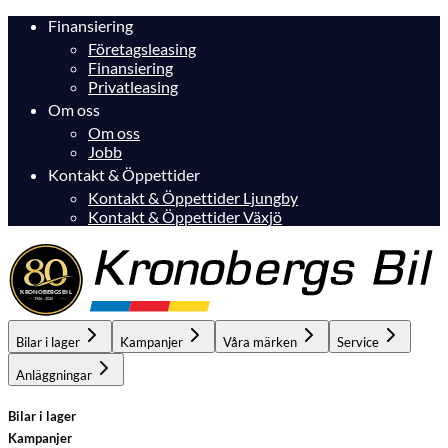
Finansiering
Företagsleasing
Finansiering
Privatleasing
Om oss
Om oss
Jobb
Kontakt & Öppettider
Kontakt & Öppettider Ljungby
Kontakt & Öppettider Växjö
Bilar i lager
Kampanjer
Våra märken
Service
Anläggningar
Bilar i lager
Kampanjer