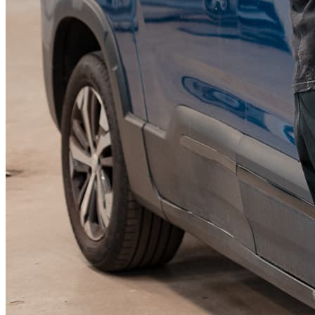
KGM Pickups
Fordonstyp
Mopedbil
Pickup
Transportbil
Personbil
Visa alla fordon