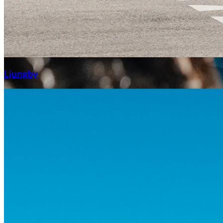
Aixiam
Ljungby
Honda