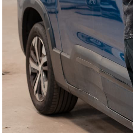
KGM Pickups
Fordonstyp
Mopedbil
Pickup
Transportbil
Personbil
Visa alla fordon