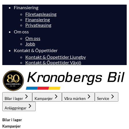
Finansiering
Företagsleasing
Finansiering
Privatleasing
Om oss
Om oss
Jobb
Kontakt & Öppettider
Kontakt & Öppettider Ljungby
Kontakt & Öppettider Växjö
Bilar i lager
Kampanjer
Våra märken
Service
Anläggningar
Bilar i lager
Kampanjer