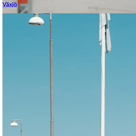
Växjö
Citroën