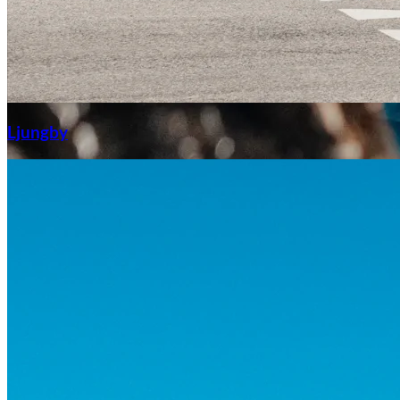
Aixiam
Ljungby
Honda