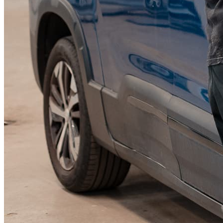
KGM Pickups
Fordonstyp
Mopedbil
Pickup
Transportbil
Personbil
Visa alla fordon