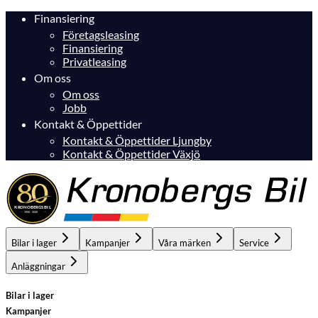
Finansiering
Företagsleasing
Finansiering
Privatleasing
Om oss
Om oss
Jobb
Kontakt & Öppettider
Kontakt & Öppettider Ljungby
Kontakt & Öppettider Växjö
Bilar i lager
Kampanjer
Våra märken
Service
Anläggningar
Bilar i lager
Kampanjer