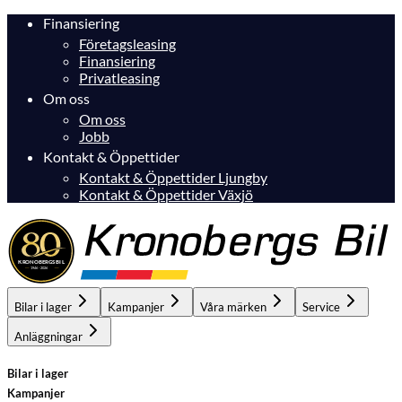
Finansiering
Företagsleasing
Finansiering
Privatleasing
Om oss
Om oss
Jobb
Kontakt & Öppettider
Kontakt & Öppettider Ljungby
Kontakt & Öppettider Växjö
Bilar i lager
Kampanjer
Våra märken
Service
Anläggningar
Bilar i lager
Kampanjer