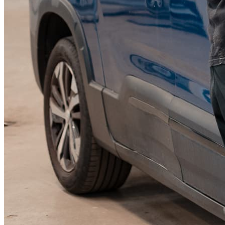
KGM Pickups
Fordonstyp
Mopedbil
Pickup
Transportbil
Personbil
Visa alla fordon