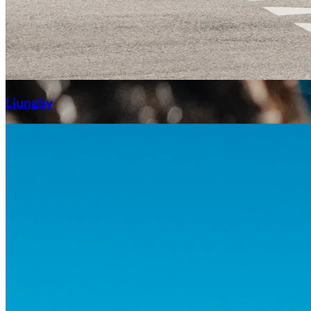
Aixiam
Ljungby
Honda