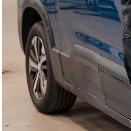
KGM Pickups
Fordonstyp
Mopedbil
Pickup
Transportbil
Personbil
Visa alla fordon