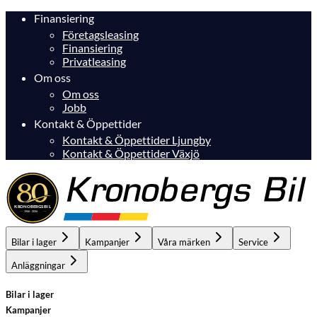
Finansiering
Företagsleasing
Finansiering
Privatleasing
Om oss
Om oss
Jobb
Kontakt & Öppettider
Kontakt & Öppettider Ljungby
Kontakt & Öppettider Växjö
Bilar i lager
Kampanjer
Våra märken
Service
Anläggningar
Bilar i lager
Kampanjer