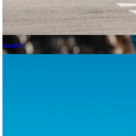
Aixiam
Ljungby
Honda