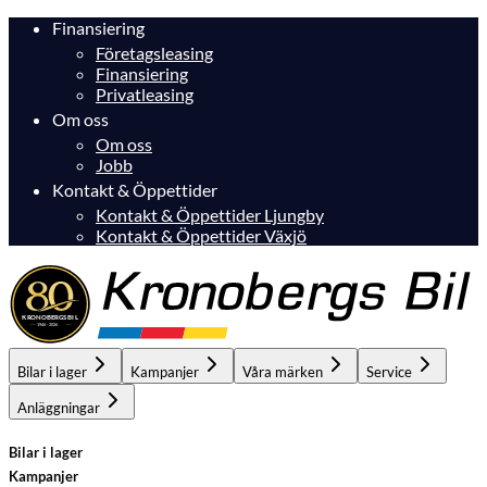
Finansiering
Företagsleasing
Finansiering
Privatleasing
Om oss
Om oss
Jobb
Kontakt & Öppettider
Kontakt & Öppettider Ljungby
Kontakt & Öppettider Växjö
Bilar i lager
Kampanjer
Våra märken
Service
Anläggningar
Bilar i lager
Kampanjer