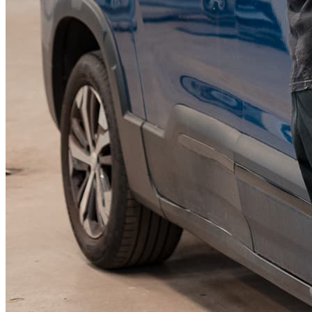
KGM Pickups
Fordonstyp
Mopedbil
Pickup
Transportbil
Personbil
Visa alla fordon