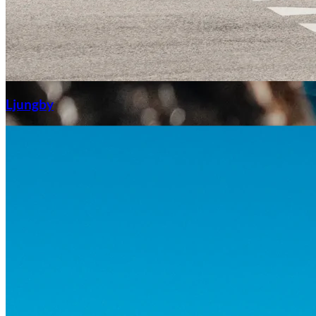
Aixiam
Ljungby
Honda