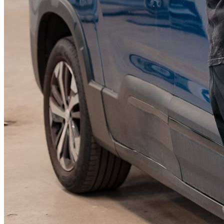
KGM Pickups
Fordonstyp
Mopedbil
Pickup
Transportbil
Personbil
Visa alla fordon