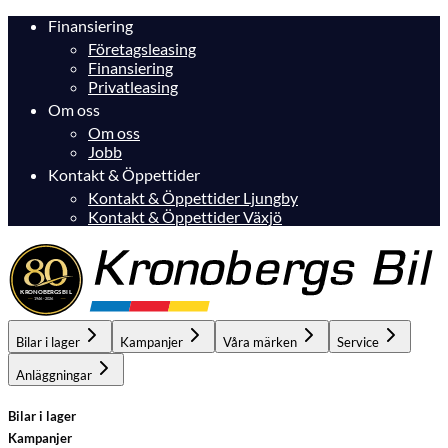
Finansiering
Företagsleasing
Finansiering
Privatleasing
Om oss
Om oss
Jobb
Kontakt & Öppettider
Kontakt & Öppettider Ljungby
Kontakt & Öppettider Växjö
Bilar i lager
Kampanjer
Våra märken
Service
Anläggningar
Bilar i lager
Kampanjer