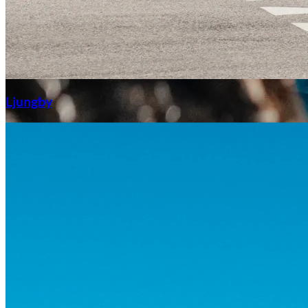
Aixiam
Ljungby
Honda