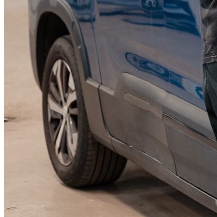
KGM Pickups
Fordonstyp
Mopedbil
Pickup
Transportbil
Personbil
Visa alla fordon