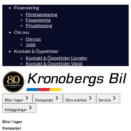
Finansiering
Företagsleasing
Finansiering
Privatleasing
Om oss
Om oss
Jobb
Kontakt & Öppettider
Kontakt & Öppettider Ljungby
Kontakt & Öppettider Växjö
Bilar i lager
Kampanjer
Våra märken
Service
Anläggningar
Bilar i lager
Kampanjer