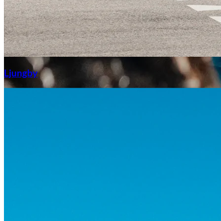
Aixiam
Ljungby
Honda