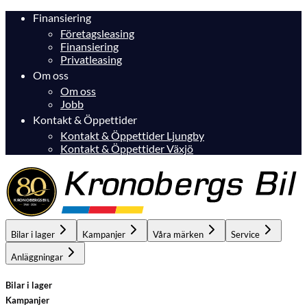
Finansiering
Företagsleasing
Finansiering
Privatleasing
Om oss
Om oss
Jobb
Kontakt & Öppettider
Kontakt & Öppettider Ljungby
Kontakt & Öppettider Växjö
Bilar i lager
Kampanjer
Våra märken
Service
Anläggningar
Bilar i lager
Kampanjer