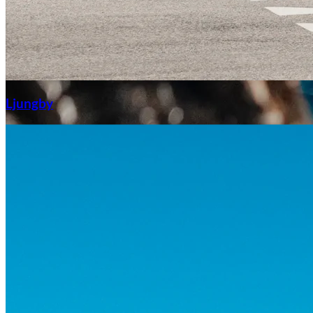
Aixiam
Ljungby
Honda