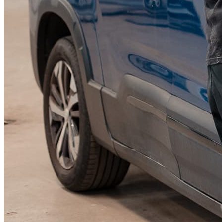
KGM Pickups
Fordonstyp
Mopedbil
Pickup
Transportbil
Personbil
Visa alla fordon