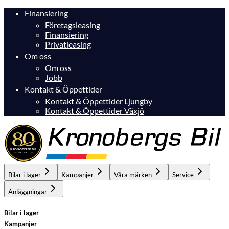
Finansiering
Företagsleasing
Finansiering
Privatleasing
Om oss
Om oss
Jobb
Kontakt & Öppettider
Kontakt & Öppettider Ljungby
Kontakt & Öppettider Växjö
Bilar i lager
Kampanjer
Våra märken
Service
Anläggningar
Bilar i lager
Kampanjer