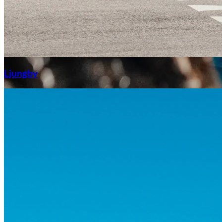
Aixiam
Ljungby
Honda