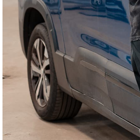
KGM Pickups
Fordonstyp
Mopedbil
Pickup
Transportbil
Personbil
Visa alla fordon