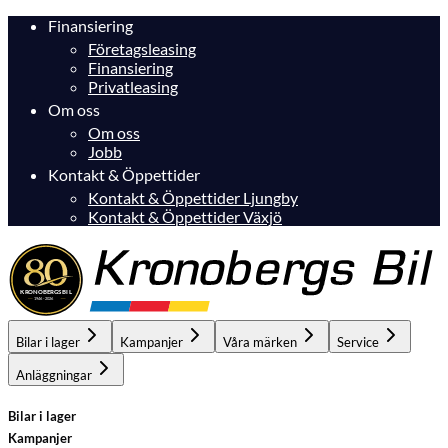
Finansiering
Företagsleasing
Finansiering
Privatleasing
Om oss
Om oss
Jobb
Kontakt & Öppettider
Kontakt & Öppettider Ljungby
Kontakt & Öppettider Växjö
Bilar i lager
Kampanjer
Våra märken
Service
Anläggningar
Bilar i lager
Kampanjer