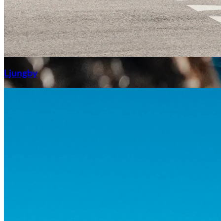
Aixiam
Ljungby
Honda