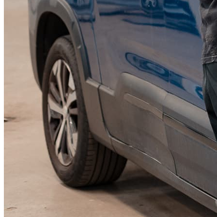
KGM Pickups
Fordonstyp
Mopedbil
Pickup
Transportbil
Personbil
Visa alla fordon