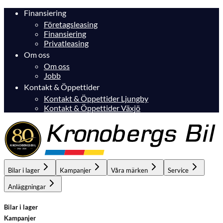
Finansiering
Företagsleasing
Finansiering
Privatleasing
Om oss
Om oss
Jobb
Kontakt & Öppettider
Kontakt & Öppettider Ljungby
Kontakt & Öppettider Växjö
Bilar i lager
Kampanjer
Våra märken
Service
Anläggningar
Bilar i lager
Kampanjer