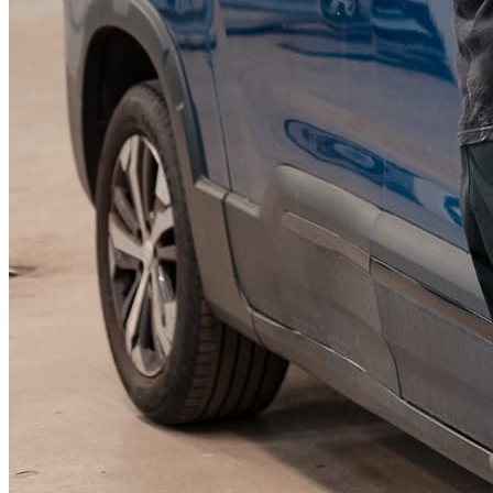
KGM Pickups
Fordonstyp
Mopedbil
Pickup
Transportbil
Personbil
Visa alla fordon