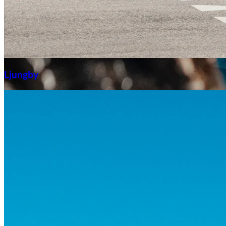
Aixiam
Ljungby
Honda