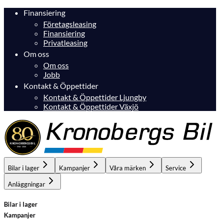
Finansiering
Företagsleasing
Finansiering
Privatleasing
Om oss
Om oss
Jobb
Kontakt & Öppettider
Kontakt & Öppettider Ljungby
Kontakt & Öppettider Växjö
Bilar i lager
Kampanjer
Våra märken
Service
Anläggningar
Bilar i lager
Kampanjer