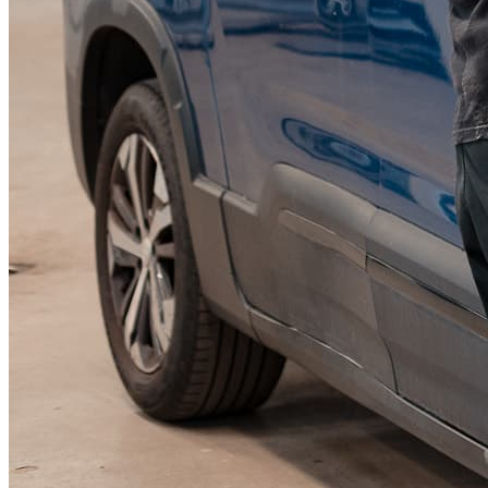
KGM Pickups
Fordonstyp
Mopedbil
Pickup
Transportbil
Personbil
Visa alla fordon