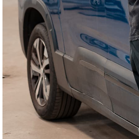
KGM Pickups
Fordonstyp
Mopedbil
Pickup
Transportbil
Personbil
Visa alla fordon