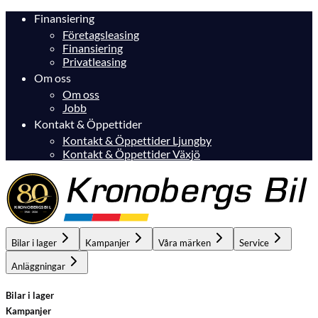
Finansiering
Företagsleasing
Finansiering
Privatleasing
Om oss
Om oss
Jobb
Kontakt & Öppettider
Kontakt & Öppettider Ljungby
Kontakt & Öppettider Växjö
Bilar i lager
Kampanjer
Våra märken
Service
Anläggningar
Bilar i lager
Kampanjer