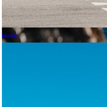
Aixiam
Ljungby
Honda