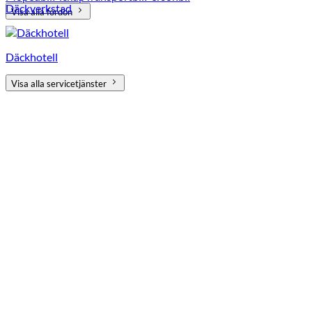
Däckverkstad
Visa alla fordon
Däckhotell
Visa alla servicetjänster