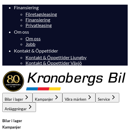
Finansiering
Företagsleasing
Finansiering
Privatleasing
Om oss
Om oss
Jobb
Kontakt & Öppettider
Kontakt & Öppettider Ljungby
Kontakt & Öppettider Växjö
Bilar i lager
Kampanjer
Våra märken
Service
Anläggningar
Bilar i lager
Kampanjer