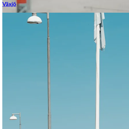
Växjö
Citroën