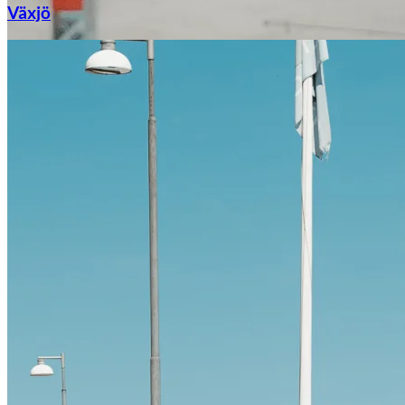
Växjö
Citroën