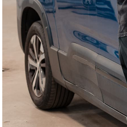
KGM Pickups
Fordonstyp
Mopedbil
Pickup
Transportbil
Personbil
Visa alla fordon