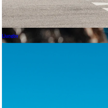
Aixiam
Ljungby
Honda