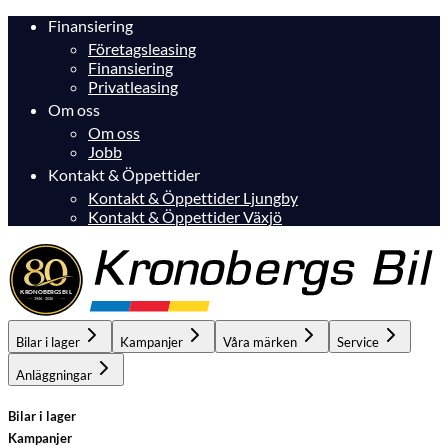
Finansiering
Företagsleasing
Finansiering
Privatleasing
Om oss
Om oss
Jobb
Kontakt & Öppettider
Kontakt & Öppettider Ljungby
Kontakt & Öppettider Växjö
Bilar i lager
Kampanjer
Våra märken
Service
Anläggningar
Bilar i lager
Kampanjer