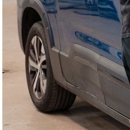
KGM Pickups
Fordonstyp
Mopedbil
Pickup
Transportbil
Personbil
Visa alla fordon