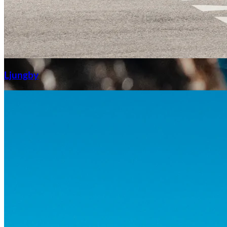
Aixiam
Ljungby
Honda