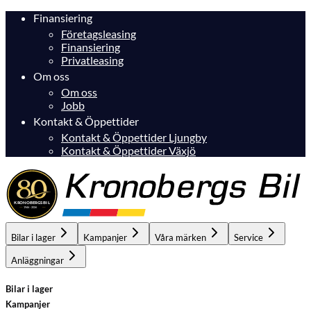
Finansiering
Företagsleasing
Finansiering
Privatleasing
Om oss
Om oss
Jobb
Kontakt & Öppettider
Kontakt & Öppettider Ljungby
Kontakt & Öppettider Växjö
Bilar i lager
Kampanjer
Våra märken
Service
Anläggningar
Bilar i lager
Kampanjer