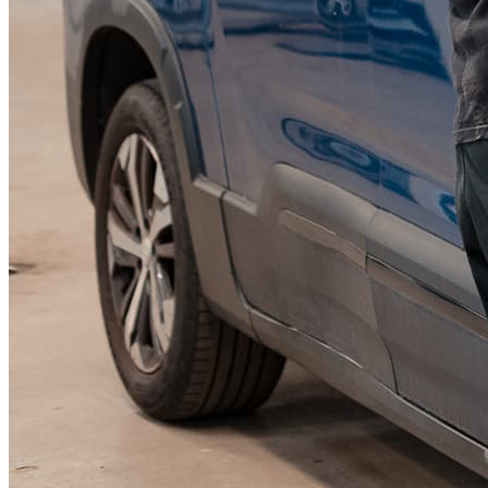
KGM Pickups
Fordonstyp
Mopedbil
Pickup
Transportbil
Personbil
Visa alla fordon