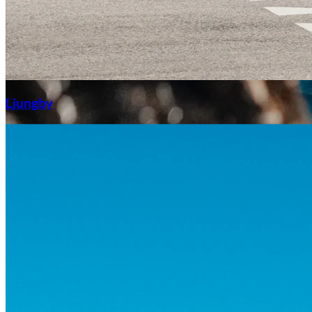
Aixiam
Ljungby
Honda