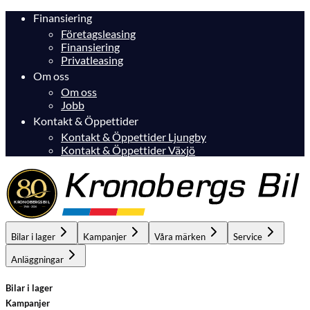
Finansiering
Företagsleasing
Finansiering
Privatleasing
Om oss
Om oss
Jobb
Kontakt & Öppettider
Kontakt & Öppettider Ljungby
Kontakt & Öppettider Växjö
Bilar i lager
Kampanjer
Våra märken
Service
Anläggningar
Bilar i lager
Kampanjer