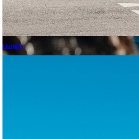
Aixiam
Ljungby
Honda