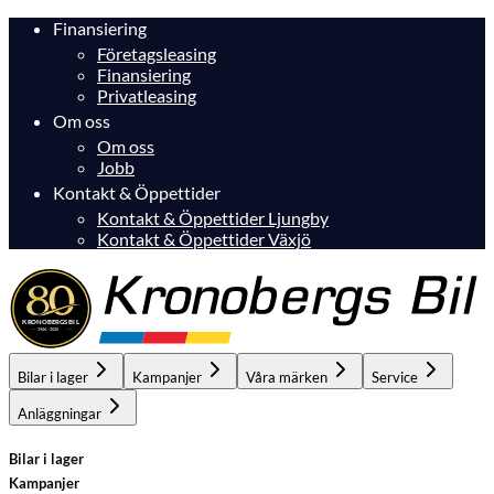
Finansiering
Företagsleasing
Finansiering
Privatleasing
Om oss
Om oss
Jobb
Kontakt & Öppettider
Kontakt & Öppettider Ljungby
Kontakt & Öppettider Växjö
Bilar i lager
Kampanjer
Våra märken
Service
Anläggningar
Bilar i lager
Kampanjer