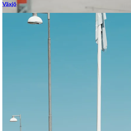
Växjö
Citroën