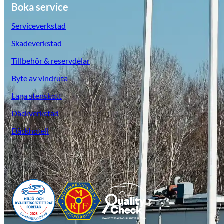
Boka service
Serviceverkstad
Skadeverkstad
Tillbehör & reservdelar
Byte av vindruta
Laga stenskott
Däckverkstad
Däckhotell
Opel