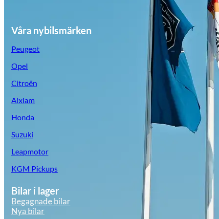
Våra nybilsmärken
Peugeot
Opel
Citroën
Aixiam
Honda
Suzuki
Leapmotor
KGM Pickups
Bilar i lager
Begagnade bilar
Nya bilar