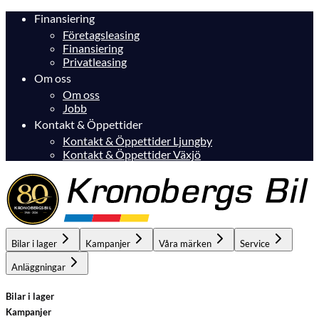
Finansiering
Företagsleasing
Finansiering
Privatleasing
Om oss
Om oss
Jobb
Kontakt & Öppettider
Kontakt & Öppettider Ljungby
Kontakt & Öppettider Växjö
Bilar i lager
Kampanjer
Våra märken
Service
Anläggningar
Bilar i lager
Kampanjer