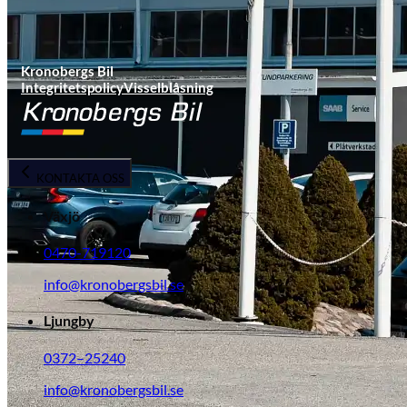
Kronobergs Bil
Integritetspolicy
Visselblåsning
KONTAKTA OSS
Växjö
0470-719120
info@kronobergsbil.se
Ljungby
0372–25240
info@kronobergsbil.se