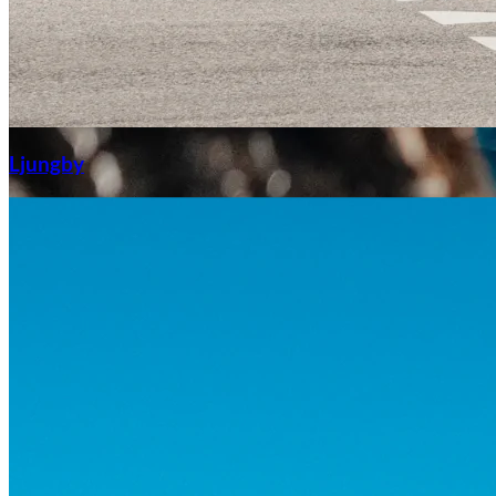
Aixiam
Ljungby
Honda