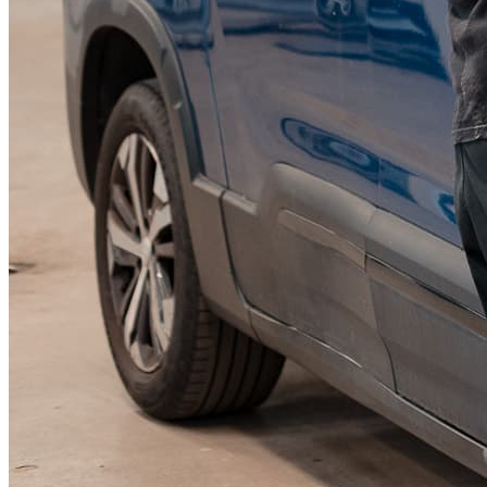
KGM Pickups
Fordonstyp
Mopedbil
Pickup
Transportbil
Personbil
Visa alla fordon