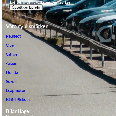
kontakt.ljungby@kronobergsbil.se
Tillbehör & reservdelar
Öppettider
Ljungby
Leapmotor
Våra nybilsmärken
Peugeot
Opel
Citroën
Aixiam
Honda
Suzuki
Leapmotor
KGM Pickups
Bilar i lager