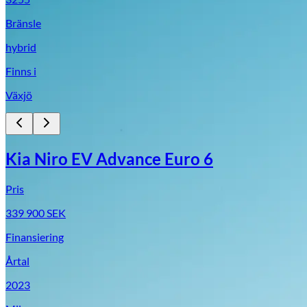
Bränsle
hybrid
Finns i
Växjö
Kia Niro EV Advance Euro 6
Pris
339 900
SEK
Finansiering
Årtal
2023