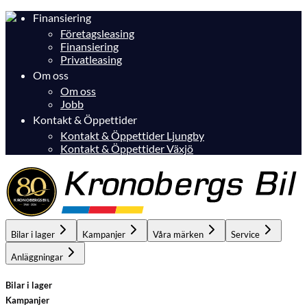
Finansiering
Företagsleasing
Finansiering
Privatleasing
Om oss
Om oss
Jobb
Kontakt & Öppettider
Kontakt & Öppettider Ljungby
Kontakt & Öppettider Växjö
Bilar i lager
Kampanjer
Våra märken
Service
Anläggningar
Bilar i lager
Kampanjer