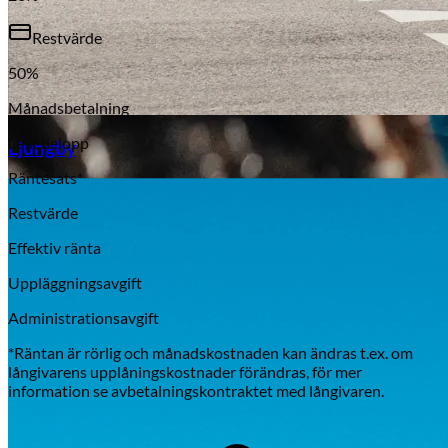
Restvärde
50
%
Månadsbetalning
Aixiam
Lånebelopp
Ljungby
Räntesats*
Restvärde
Effektiv ränta
Uppläggningsavgift
Administrationsavgift
*Räntan är rörlig och månadskostnaden kan ändras t.ex. om
långivarens upplåningskostnader förändras, för mer
information se avbetalningskontraktet med långivaren.
Honda