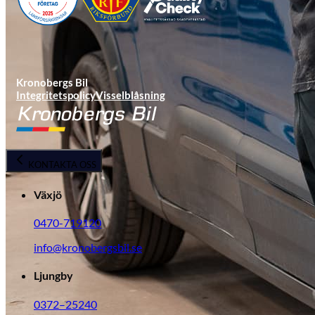
Kronobergs Bil
Integritetspolicy
Visselblåsning
KGM Pickups
KONTAKTA OSS
Fordonstyp
Växjö
Mopedbil
Pickup
Transportbil
Personbil
Visa alla fordon
0470-719120
info@kronobergsbil.se
Ljungby
0372–25240