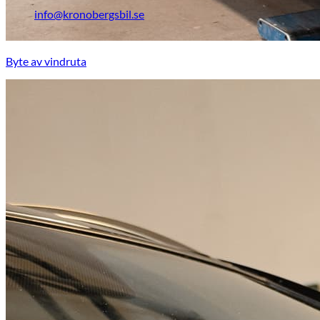
info@kronobergsbil.se
Byte av vindruta