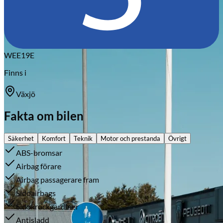
Citroën
WEE19E
Finns i
Växjö
Fakta om bilen
Säkerhet
Komfort
Teknik
Motor och prestanda
Övrigt
ABS-bromsar
Airbag förare
Airbag passagerare fram
Sidoairbags
Sidokrockgardiner
Antisladd