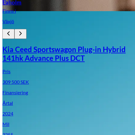
el
Laholm
Finns i
Växjö
Kia Ceed Sportswagon Plug-in Hybrid
141hk Advance Plus DCT
Pris
309 500
SEK
Finansiering
Årtal
2024
Mil
3255