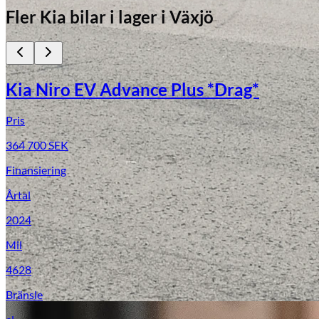
Fler
Kia
bilar i lager
i Växjö
Kia Niro EV Advance Plus *Drag*
Pris
364 700
SEK
Finansiering
Årtal
2024
Mil
4628
Bränsle