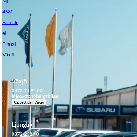
Mil
4680
Bränsle
el
Finns i
Växjö
Suzuki
Växjö
0470-71 91 00
info@kronobergsbil.se
Öppettider
Växjö
Ljungby
0372-252 40