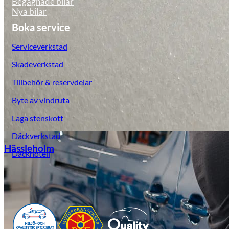
Begagnade bilar
Nya bilar
Boka service
Serviceverkstad
Skadeverkstad
Tillbehör & reservdelar
Byte av vindruta
Laga stenskott
Däckverkstad
Hässleholm
Däckhotell