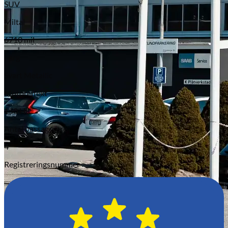
SUV
Miltal
6710 mil
Färg
Svart Metallic
Motoreffekt
150 HK
Antal passagerare
4
Registreringsnummer