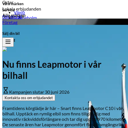
Orter
Våra märken
Lokala erbjudanden
Service
Växjö
Alla märken
Anläggningar
Sälj din bil
Hässleholm
Ljungby
Företag
Ljungby
Växjö
Laholm
Sälj din bil
Kampanjer på märken
Typ av fordon
Företag
Opel
Personbil
Transportbil
Peugeot
Peugeot
Mopedbil
Nu finns Leapmotor i vår
Honda
Bränsle
bilhall
Leapmotor
Hybrid
Bensin
Citroën
El
Kampanjen slutar
30 juni 2026
Suzuki
Diesel
Kontakta oss om erbjudandet
Visa alla kampanjer
Visa alla bilar i lager
Framtidens körglädje är här – Snart finns Leapmotor C10 i vår
bilhall. Upptäck en rymlig elbil som finns tillgänglig med
innovativ räckviddsförlängare och tar dig upp till 970 kilometer.
De senaste åren har Leapmotor genomfört flera framgångsrika