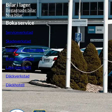
Bilar i lager
Begagnade bilar
Nya bilar
Boka service
Serviceverkstad
Skadeverkstad
Tillbehör & reservdelar
Byte av vindruta
Laga stenskott
Däckverkstad
Däckhotell