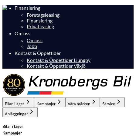
Finansiering
Företagsleasing
Finansiering
Privatleasing
Om oss
Om oss
Jobb
Kontakt & Öppettider
Kontakt & Öppettider Ljungby
Kontakt & Öppettider Växjö
Bilar i lager
Kampanjer
Våra märken
Service
Anläggningar
Bilar i lager
Kampanjer