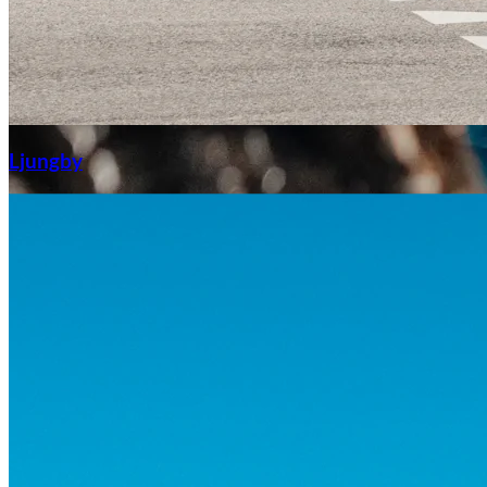
Aixiam
Ljungby
Honda