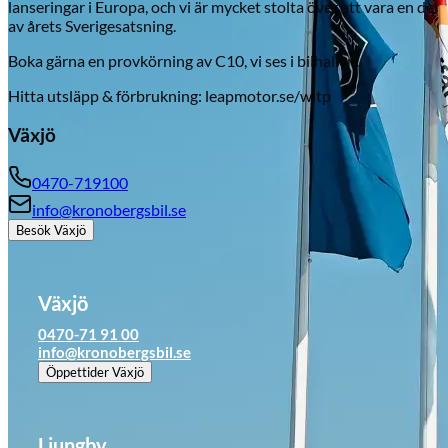
lanseringar i Europa, och vi är mycket stolta över att vara en del
av årets Sverigesatsning.
Boka gärna en provkörning av C10, vi ses i bilhallen.
Hitta utsläpp & förbrukning: leapmotor.se/wltp
Växjö
0470-719100
info@kronobergsbil.se
Besök
Växjö
Växjö
0470-71 91 00
info@kronobergsbil.se
Öppettider
Växjö
Ljungby