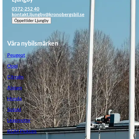
0372-252 40
kontakt.ljungby@kronobergsbil.se
Öppettider
Ljungby
Våra nybilsmärken
Peugeot
Opel
Citroën
Aixiam
Honda
Opel
Suzuki
Leapmotor
KGM Pickups