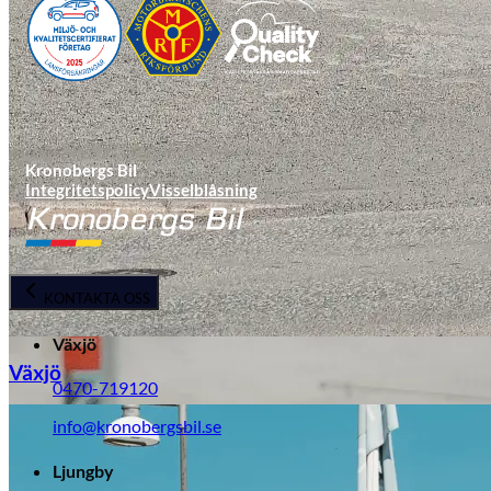
Kronobergs Bil
Integritetspolicy
Visselblåsning
KONTAKTA OSS
Växjö
Växjö
0470-719120
info@kronobergsbil.se
Ljungby