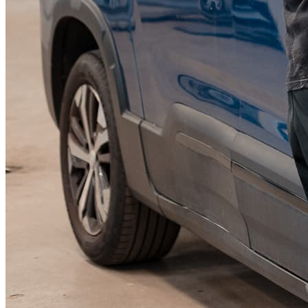
KGM Pickups
Fordonstyp
Mopedbil
Pickup
Transportbil
Personbil
Visa alla fordon