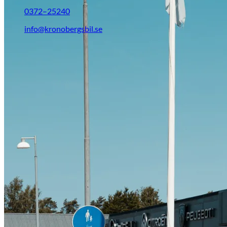
Citroën
0372–25240
info@kronobergsbil.se