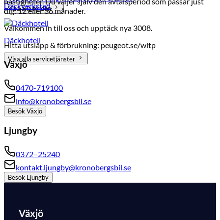
hastigheter. Du väljer själv den avtalsperiod som passar just
Däckverkstad
Visa alla fordon
dig: 12 eller 36 månader.
Välkommen in till oss och upptäck nya 3008.
Däckhotell
Hitta utsläpp & förbrukning: peugeot.se/wltp
Visa alla servicetjänster
Växjö
0470-719100
info@kronobergsbil.se
Besök
Växjö
Ljungby
0372–25240
kontakt.ljungby@kronobergsbil.se
Besök
Ljungby
Växjö