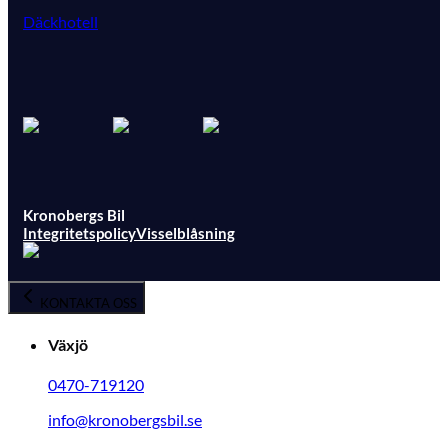
Däckhotell
Kronobergs Bil
Integritetspolicy
Visselblåsning
KONTAKTA OSS
Växjö
0470-719120
info@kronobergsbil.se