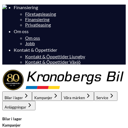
Finansiering
Företagsleasing
Finansiering
Privatleasing
Om oss
Om oss
Jobb
Kontakt & Öppettider
Kontakt & Öppettider Ljungby
Kontakt & Öppettider Växjö
Bilar i lager
Kampanjer
Våra märken
Service
Anläggningar
Bilar i lager
Kampanjer