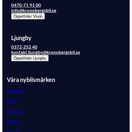
0470-71 91 00
info@kronobergsbil.se
Öppettider
Växjö
Ljungby
0372-252 40
kontakt.ljungby@kronobergsbil.se
Öppettider
Ljungby
Våra nybilsmärken
Peugeot
Opel
Citroën
Aixiam
Honda