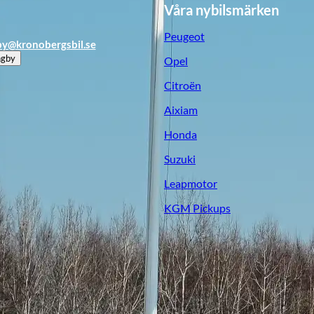
Våra nybilsmärken
Peugeot
by@kronobergsbil.se
ngby
Opel
Citroën
Aixiam
Honda
Suzuki
Leapmotor
KGM Pickups