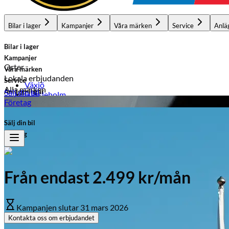
Bilar i lager
Kampanjer
Våra märken
Service
Anlä
Bilar i lager
Kampanjer
Orter
Våra märken
Lokala erbjudanden
Service
Växjö
Alla märken
Anläggningar
Sälj din bil
Hässleholm
Ljungby
Företag
Ljungby
Växjö
Laholm
Sälj din bil
Kampanjer på märken
Typ av fordon
Företag
Opel
Personbil
Transportbil
Peugeot
Peugeot
Mopedbil
Från endast 2.499 kr/mån
Honda
Bränsle
Leapmotor
Hybrid
Kampanjen slutar
31 mars 2026
Bensin
Citroën
Kontakta oss om erbjudandet
El