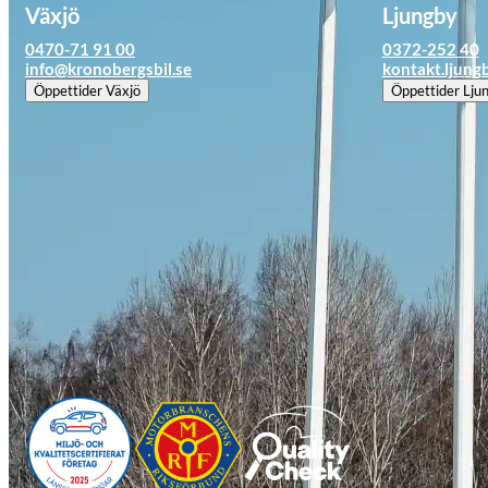
Växjö
Ljungby
0470-71 91 00
0372-252 40
info@kronobergsbil.se
kontakt.ljung
Öppettider
Växjö
Öppettider
Lju
Opel