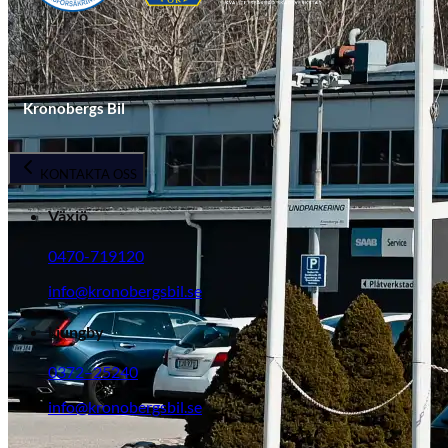
Kronobergs Bil
KONTAKTA OSS
Växjö
0470-719120
info@kronobergsbil.se
Ljungby
0372–25240
info@kronobergsbil.se