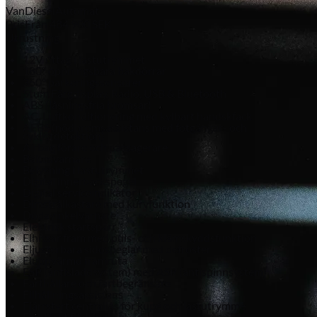
Van
Diesel
Automat
Pris
Från
484 900
SEK
Utrustning
12V uttag i lastutrymmet
180° öppningsbara bakdörrar
360° parkeringssensorer
5tum Färgdisplay, Radio, USB & Bluetooth
ABS (låsningsfria bromsar)
AC, Luftkonditionering med kylbart handskfack
AEBS (nödbromsassistans med fotgängar- och
cyklistdetektion)
Airbag förare och passagerare
Bältesvarnare
Belysning i lastutrymmet
Digital innerbackspegel
Digital serviceindikator
Dimstrålkastare med kurvfunktion
Dödavinkelvarnare
Elektrisk startspärr
Elhissar fram med puls- och klämskyddsfunktion
Eljusterbara sidospeglar med defroster
Eluppvärmd framruta
ESP (antisladdsystem) med ASR (antispinnsystem)
Farthållare och fartbegränsare
Filhållningsassistans
Fjärrstyrt centrallås för kupé och lastutrymme
Förstärkt fjädring