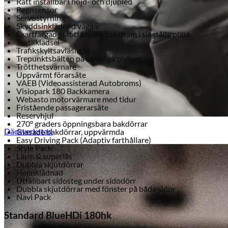
Ratt inställbar i höjd- och djupled
Regnsensor
Servostyrning
Skyddsinklädnad väggar
Svartfärgade stötfångare bak/fram i slagtålig plast
Textilklädsel
Trafikskyltsavläsning
Trepunktsbälten på samtliga platser
Trötthetsvarnare
Uppvärmt förarsäte
VAEB (Videoassisterad Autobroms)
Visiopark 180 Backkamera
Webasto motorvärmare med tidur
Fristående passagerarsäte
Reservhjul
270° graders öppningsbara bakdörrar
Däckverkstad
Glasade bakdörrar, uppvärmda
Easy Driving Pack (Adaptiv farthållare)
Style Pack
Larm & superlås
Dubbla skjutdörrar
Helinklädnad
Utfällbart sidosteg under sidodörr
Dubbla skjutdörrar med fönster på båda sidor
Navi Pack
Standard BlueHDi 180hk