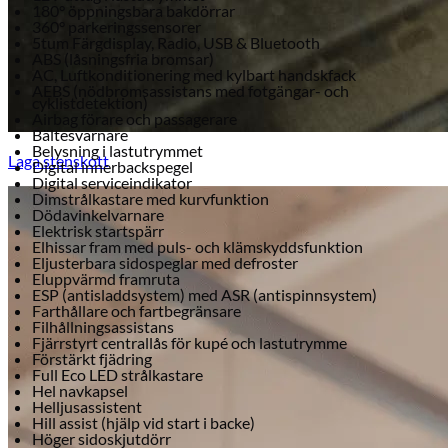
180° öppningsbara bakdörrar
360° parkeringssensorer
5tum Färgdisplay, Radio, USB & Bluetooth
ABS (låsningsfria bromsar)
AC, Luftkonditionering med kylbart handskfack
AEBS (nödbromsassistans med fotgängar- och
cyklistdetektion)
Airbag förare och passagerare
Bältesvarnare
Belysning i lastutrymmet
Laga stenskott
Digital innerbackspegel
Digital serviceindikator
Dimstrålkastare med kurvfunktion
Dödavinkelvarnare
Elektrisk startspärr
Elhissar fram med puls- och klämskyddsfunktion
Eljusterbara sidospeglar med defroster
Eluppvärmd framruta
ESP (antisladdsystem) med ASR (antispinnsystem)
Farthållare och fartbegränsare
Filhållningsassistans
Fjärrstyrt centrallås för kupé och lastutrymme
Förstärkt fjädring
Full Eco LED strålkastare
Hel navkapsel
Helljusassistent
Hill assist (hjälp vid start i backe)
Höger sidoskjutdörr