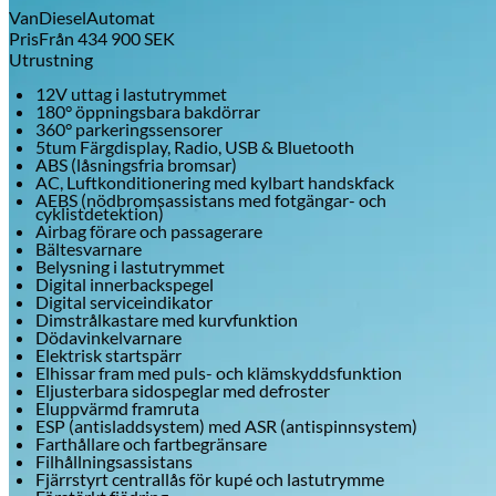
Van
Diesel
Automat
Pris
Från
434 900
SEK
Utrustning
12V uttag i lastutrymmet
180° öppningsbara bakdörrar
360° parkeringssensorer
5tum Färgdisplay, Radio, USB & Bluetooth
ABS (låsningsfria bromsar)
AC, Luftkonditionering med kylbart handskfack
AEBS (nödbromsassistans med fotgängar- och
cyklistdetektion)
Airbag förare och passagerare
Bältesvarnare
Belysning i lastutrymmet
Digital innerbackspegel
Digital serviceindikator
Dimstrålkastare med kurvfunktion
Dödavinkelvarnare
Elektrisk startspärr
Elhissar fram med puls- och klämskyddsfunktion
Eljusterbara sidospeglar med defroster
Eluppvärmd framruta
ESP (antisladdsystem) med ASR (antispinnsystem)
Farthållare och fartbegränsare
Filhållningsassistans
Fjärrstyrt centrallås för kupé och lastutrymme