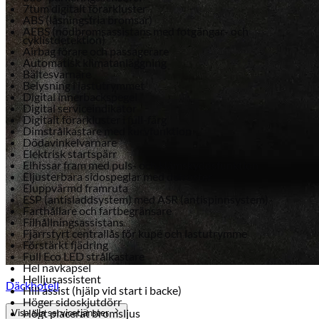
7tum digitalt förarkluster
ABS (låsningsfria bromsar)
AEBS (nödbromsassistans med fotgängar- och
cyklistdetektion)
Airbag förare och passagerare
Automatisk klimatanläggning
Bältesvarnare
Belysning i lastutrymmet
Digital innerbackspegel
Digital serviceindikator
Digitalt förarkluster i full-färg
Dimstrålkastare med kurvfunktion
Dödavinkelvarnare
Elektrisk startspärr
Elhissar fram med puls- och klämskyddsfunktion
Eljusterbara sidospeglar med defroster
Eluppvärmd framruta
ESP (antisladdsystem) med ASR (antispinnsystem)
Farthållare och fartbegränsare
Filhållningsassistans
Fjärrstyrt centrallås för kupé och lastutrymme
Förstärkt fjädring
Full Eco LED strålkastare
Hel navkapsel
Helljusassistent
Däckhotell
Hill assist (hjälp vid start i backe)
Höger sidoskjutdörr
Högt placerat bromsljus
Visa alla servicetjänster