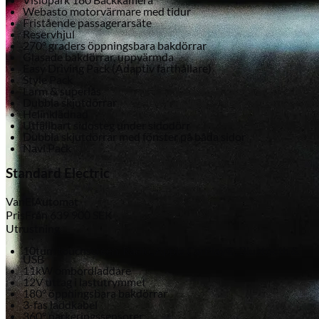
Webasto motorvärmare med tidur
Fristående passagerarsäte
Reservhjul
270° graders öppningsbara bakdörrar
Glasade bakdörrar, uppvärmda
Easy Driving Pack (Adaptiv farthållare)
Style Pack
Larm & superlås
Dubbla skjutdörrar
Helinklädnad
Utfällbart sidosteg under sidodörr
Dubbla skjutdörrar med fönster på båda sidor
Navi Pack
Standard Electric
Van
El
Automat
Pris
Från
639 900
SEK
Utrustning
10tum touchscreen, Radio, Apple CarPlay®, Bluetooth &
USB
11kW ombordladdare
12V uttag i lastutrymmet
180° öppningsbara bakdörrar
3-fas laddkabel
360° parkeringssensorer