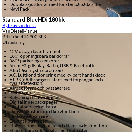
Dubbla skjutdörrar med fönster på båda sidor
Navi Pack
Standard BlueHDi 180hk
Byte av vindruta
Van
Diesel
Manuell
Pris
Från
444 900
SEK
Utrustning
12V uttag i lastutrymmet
180° öppningsbara bakdörrar
360° parkeringssensorer
5tum Färgdisplay, Radio, USB & Bluetooth
ABS (låsningsfria bromsar)
AC, Luftkonditionering med kylbart handskfack
AEBS (nödbromsassistans med fotgängar- och
cyklistdetektion)
Airbag förare och passagerare
Bältesvarnare
Belysning i lastutrymmet
Digital innerbackspegel
Digital serviceindikator
Dimstrålkastare med kurvfunktion
Dödavinkelvarnare
Elektrisk startspärr
Elhissar fram med puls- och klämskyddsfunktion
Eljusterbara sidospeglar med defroster