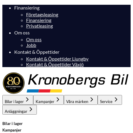
Finansiering
Företagsleasing
Finansiering
Privatleasing
Om oss
Om oss
Jobb
Kontakt & Öppettider
Kontakt & Öppettider Ljungby
Kontakt & Öppettider Växjö
Bilar i lager
Kampanjer
Våra märken
Service
Anläggningar
Bilar i lager
Kampanjer