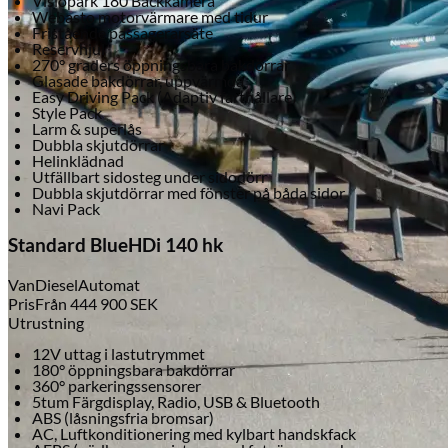
Visiopark 180 Backkamera
Tillbehör & reservdelar
Webasto motorvärmare med tidur
Fristående passagerarsäte
Reservhjul
270° graders öppningsbara bakdörrar
Glasade bakdörrar, uppvärmda
Leapmotor
Easy Driving Pack (Adaptiv farthållare)
Style Pack
Larm & superlås
Dubbla skjutdörrar
Helinklädnad
Utfällbart sidosteg under sidodörr
Dubbla skjutdörrar med fönster på båda sidor
Navi Pack
Standard BlueHDi 140 hk
Van
Diesel
Automat
Pris
Från
444 900
SEK
Utrustning
12V uttag i lastutrymmet
180° öppningsbara bakdörrar
360° parkeringssensorer
5tum Färgdisplay, Radio, USB & Bluetooth
ABS (låsningsfria bromsar)
AC, Luftkonditionering med kylbart handskfack