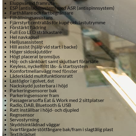
Eluppvärmd framruta
ESP (antisladdsystem) med ASR (antispinnsystem)
Farthållare och fartbegränsare
Filhållningsassistans
Fjärrstyrt centrallås för kupé och lastutrymme
Förstärkt fjädring
Full Eco LED strålkastare
Hel navkapsel
Helljusassistent
Hill assist (hjälp vid start i backe)
Höger sidoskjutdörr
Högt placerat bromsljus
Höj- och sänkbart samt skjutbart förarsäte
Keyless, nyckelfritt lås- & startsystem
Komfortmellanvägg med fönster
Läderklädd multifunktionsratt
Lastöglor i golvet, 6st
Nackskydd justerbara i höjd
Parkeringsensorer bak
Parkeringsensorer fram
Passagerarsoffa Eat & Work med 2 sittplatser
Radio, DAB, Bluetooth & USB
Ratt inställbar i höjd- och djupled
Regnsensor
Servostyrning
Skyddsinklädnad väggar
Svartfärgade stötfångare bak/fram i slagtålig plast
Textilklädsel