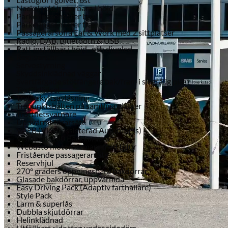
Nackskydd justerbara i höjd
Parkeringsensorer bak
Parkeringsensorer fram
Passagerarsoffa Eat & Work med 2 sittplatser
Radio, DAB, Bluetooth & USB
Ratt inställbar i höjd- och djupled
Regnsensor
Servostyrning
Skyddsinklädnad väggar
Svartfärgade stötfångare bak/fram i slagtålig plast
Textilklädsel
Trafikskyltsavläsning
Trepunktsbälten på samtliga platser
Trötthetsvarnare
Uppvärmt förarsäte
VAEB (Videoassisterad Autobroms)
Visiopark 180 Backkamera
Webasto motorvärmare med tidur
Fristående passagerarsäte
Reservhjul
270° graders öppningsbara bakdörrar
Glasade bakdörrar, uppvärmda
Easy Driving Pack (Adaptiv farthållare)
Style Pack
Larm & superlås
Dubbla skjutdörrar
Helinklädnad
Utfällbart sidosteg under sidodörr