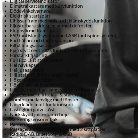
Digital serviceindikator
Dimstrålkastare med kurvfunktion
Dödavinkelvarnare
Elektrisk startspärr
Elhissar fram med puls- och klämskyddsfunktion
Eljusterbara sidospeglar med defroster
Eluppvärmd framruta
ESP (antisladdsystem) med ASR (antispinnsystem)
Farthållare och fartbegränsare
Filhållningsassistans
Fjärrstyrt centrallås för kupé och lastutrymme
Förstärkt fjädring
Full Eco LED strålkastare
Hel navkapsel
Helljusassistent
Hill assist (hjälp vid start i backe)
Höger sidoskjutdörr
Högt placerat bromsljus
Höj- och sänkbart samt skjutbart förarsäte
Keyless, nyckelfritt lås- & startsystem
Komfortmellanvägg med fönster
Läderklädd multifunktionsratt
Lastöglor i golvet, 6st
Nackskydd justerbara i höjd
Parkeringsensorer bak
Parkeringsensorer fram
Passagerarsoffa Eat & Work med 2 sittplatser
Radio, DAB, Bluetooth & USB