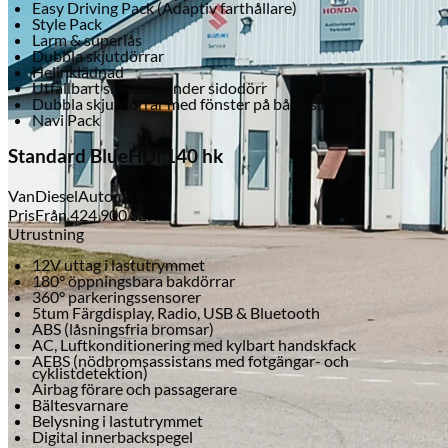
Easy Driving Pack (Adaptiv farthållare)
Style Pack
Larm & superlås
Dubbla skjutdörrar
Helinklädnad
Utfällbart sidosteg under sidodörr
Dubbla skjutdörrar med fönster på båda sidor
Navi Pack
Standard BlueHDi 140 hk
Van
Diesel
Automat
Pris
Från
424 900
SEK
Utrustning
12V uttag i lastutrymmet
180° öppningsbara bakdörrar
360° parkeringssensorer
5tum Färgdisplay, Radio, USB & Bluetooth
ABS (låsningsfria bromsar)
AC, Luftkonditionering med kylbart handskfack
AEBS (nödbromsassistans med fotgängar- och
cyklistdetektion)
Skadeverkstad
Airbag förare och passagerare
Bältesvarnare
Belysning i lastutrymmet
Digital innerbackspegel