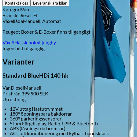
Kontakta oss
Leveransklara bilar
Kategori
Van
Bränsle
Diesel, El
Växellåda
Manuell, Automat
Peugeot Boxer & E-Boxer
finns tillgängligt i
Växjö
Hässleholm
Ljungby
Ingen bild tillgänglig
Varianter
Standard BlueHDi 140 hk
Van
Diesel
Manuell
Pris
Från
399 900
SEK
Utrustning
12V uttag i lastutrymmet
180° öppningsbara bakdörrar
360° parkeringssensorer
5tum Färgdisplay, Radio, USB & Bluetooth
ABS (låsningsfria bromsar)
AC, Luftkonditionering med kylbart handskfack