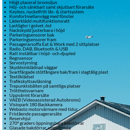
Högt placerat bromsljus
Höj- och sänkbart samt skjutbart förarsäte
Keyless, nyckelfritt lås- & startsystem
Komfortmellanvägg med fönster
Läderklädd multifunktionsratt
Lastöglor i golvet, 6st
Nackskydd justerbara i höjd
Parkeringsensorer bak
Parkeringsensorer fram
Passagerarsoffa Eat & Work med 2 sittplatser
Radio, DAB, Bluetooth & USB
Ratt inställbar i höjd- och djupled
Regnsensor
Servostyrning
Skyddsinklädnad väggar
Svartfärgade stötfångare bak/fram i slagtålig plast
Textilklädsel
Trafikskyltsavläsning
Trepunktsbälten på samtliga platser
Trötthetsvarnare
Uppvärmt förarsäte
VAEB (Videoassisterad Autobroms)
Visiopark 180 Backkamera
Webasto motorvärmare med tidur
Fristående passagerarsäte
Reservhjul
270° graders öppningsbara bakdörrar
Glasade bakdörrar, uppvärmda