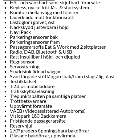
Höj- och sänkbart samt skjutbart förarsäte
Keyless, nyckelfritt lås- & startsystem
Komfortmellanvägg med fönster
Läderklädd multifunktionsratt
Lastöglor i golvet, 6st
Nackskydd justerbara i höjd
Navi Pack
Parkeringsensorer bak
Parkeringsensorer fram
Passagerarsoffa Eat & Work med 2 sittplatser
Radio, DAB, Bluetooth & USB
Ratt inställbar i höjd- och djupled
Regnsensor
Servostyrning
Skyddsinklädnad väggar
Svartfärgade stötfångare bak/fram i slagtålig plast
Textilklädsel
Trådlös mobilladdare
Trafikskyltsavläsning
Trepunktsbälten på samtliga platser
Trötthetsvarnare
Uppvärmt förarsäte
VAEB (Videoassisterad Autobroms)
Visiopark 180 Backkamera
Fristående passagerarsäte
Reservhjul
270° graders öppningsbara bakdörrar
Glasade bakdörrar, uppvärmda