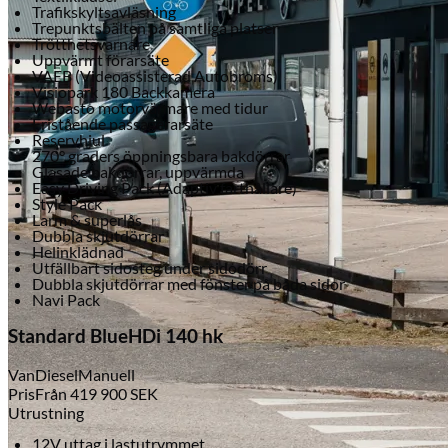
Trafikskyltsavläsning
Trepunktsbälten på samtliga platser
Trötthetsvarnare
Uppvärmt förarsäte
VAEB (Videoassisterad Autobroms)
Visiopark 180 Backkamera
Webasto motorvärmare med tidur
Fristående passagerarsäte
Reservhjul
270° graders öppningsbara bakdörrar
Glasade bakdörrar, uppvärmda
Easy Driving Pack (Adaptiv farthållare)
Style Pack
Serviceverkstad
Larm & superlås
Dubbla skjutdörrar
Helinklädnad
Utfällbart sidosteg under sidodörr
Dubbla skjutdörrar med fönster på båda sidor
Navi Pack
Standard BlueHDi 140 hk
Van
Diesel
Manuell
Pris
Från
419 900
SEK
Utrustning
12V uttag i lastutrymmet