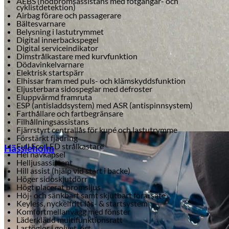
AEBS (nödbromsassistans med fotgängar- och
cyklistdetektion)
Airbag förare och passagerare
Bältesvarnare
Belysning i lastutrymmet
Digital innerbackspegel
Digital serviceindikator
Dimstrålkastare med kurvfunktion
Dödavinkelvarnare
Elektrisk startspärr
Elhissar fram med puls- och klämskyddsfunktion
Eljusterbara sidospeglar med defroster
Eluppvärmd framruta
ESP (antisladdsystem) med ASR (antispinnsystem)
Farthållare och fartbegränsare
Filhållningsassistans
Fjärrstyrt centrallås för kupé och lastutrymme
Förstärkt fjädring
Full Eco LED strålkastare
Hässleholm
Hel navkapsel
Helljusassistent
Hill assist (hjälp vid start i backe)
Höger sidoskjutdörr
Högt placerat bromsljus
Höj- och sänkbart samt skjutbart förarsäte
Keyless, nyckelfritt lås- & startsystem
Komfortmellanvägg med fönster
Läderklädd multifunktionsratt
Lastöglor i golvet, 6st