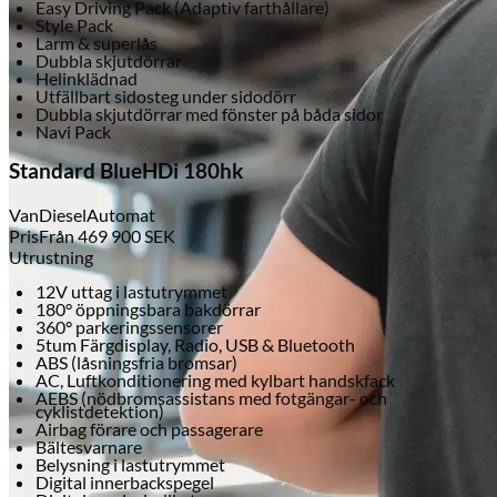
Easy Driving Pack (Adaptiv farthållare)
Style Pack
Larm & superlås
Dubbla skjutdörrar
Helinklädnad
Utfällbart sidosteg under sidodörr
Dubbla skjutdörrar med fönster på båda sidor
Navi Pack
Standard BlueHDi 180hk
Van
Diesel
Automat
Pris
Från
469 900
SEK
Utrustning
12V uttag i lastutrymmet
180° öppningsbara bakdörrar
360° parkeringssensorer
5tum Färgdisplay, Radio, USB & Bluetooth
ABS (låsningsfria bromsar)
AC, Luftkonditionering med kylbart handskfack
AEBS (nödbromsassistans med fotgängar- och
cyklistdetektion)
Airbag förare och passagerare
Bältesvarnare
Belysning i lastutrymmet
Digital innerbackspegel