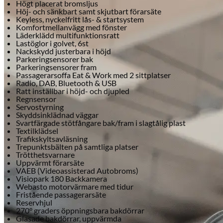
Högt placerat bromsljus
Höj- och sänkbart samt skjutbart förarsäte
Keyless, nyckelfritt lås- & startsystem
Komfortmellanvägg med fönster
Läderklädd multifunktionsratt
Lastöglor i golvet, 6st
Nackskydd justerbara i höjd
Parkeringsensorer bak
Parkeringsensorer fram
Passagerarsoffa Eat & Work med 2 sittplatser
Radio, DAB, Bluetooth & USB
Ratt inställbar i höjd- och djupled
Regnsensor
Servostyrning
Skyddsinklädnad väggar
Svartfärgade stötfångare bak/fram i slagtålig plast
Textilklädsel
Trafikskyltsavläsning
Trepunktsbälten på samtliga platser
Trötthetsvarnare
Uppvärmt förarsäte
VAEB (Videoassisterad Autobroms)
Visiopark 180 Backkamera
Webasto motorvärmare med tidur
Fristående passagerarsäte
Reservhjul
270° graders öppningsbara bakdörrar
Glasade bakdörrar, uppvärmda