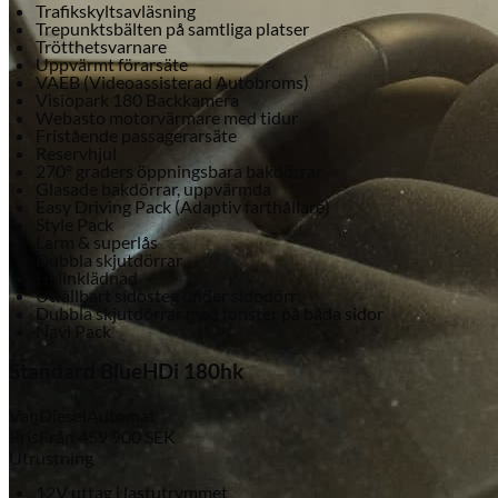
Trafikskyltsavläsning
Trepunktsbälten på samtliga platser
Trötthetsvarnare
Uppvärmt förarsäte
VAEB (Videoassisterad Autobroms)
Visiopark 180 Backkamera
Webasto motorvärmare med tidur
Fristående passagerarsäte
Reservhjul
270° graders öppningsbara bakdörrar
Glasade bakdörrar, uppvärmda
Easy Driving Pack (Adaptiv farthållare)
Style Pack
Larm & superlås
Dubbla skjutdörrar
Helinklädnad
Utfällbart sidosteg under sidodörr
Dubbla skjutdörrar med fönster på båda sidor
Navi Pack
Standard BlueHDi 180hk
Van
Diesel
Automat
Pris
Från
459 900
SEK
Utrustning
12V uttag i lastutrymmet