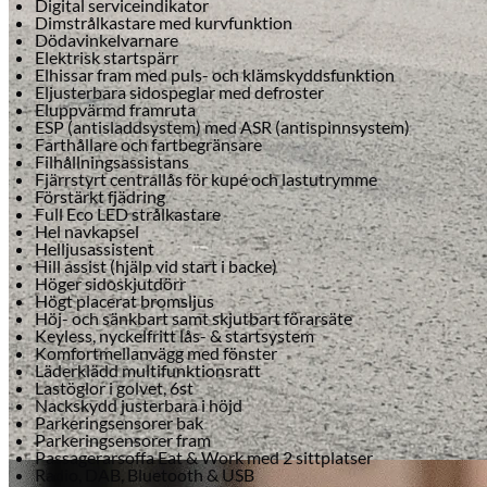
Digital serviceindikator
Dimstrålkastare med kurvfunktion
Dödavinkelvarnare
Elektrisk startspärr
Elhissar fram med puls- och klämskyddsfunktion
Eljusterbara sidospeglar med defroster
Eluppvärmd framruta
ESP (antisladdsystem) med ASR (antispinnsystem)
Farthållare och fartbegränsare
Filhållningsassistans
Fjärrstyrt centrallås för kupé och lastutrymme
Förstärkt fjädring
Full Eco LED strålkastare
Hel navkapsel
Helljusassistent
Hill assist (hjälp vid start i backe)
Höger sidoskjutdörr
Högt placerat bromsljus
Höj- och sänkbart samt skjutbart förarsäte
Keyless, nyckelfritt lås- & startsystem
Komfortmellanvägg med fönster
Läderklädd multifunktionsratt
Lastöglor i golvet, 6st
Nackskydd justerbara i höjd
Parkeringsensorer bak
Parkeringsensorer fram
Passagerarsoffa Eat & Work med 2 sittplatser
Radio, DAB, Bluetooth & USB