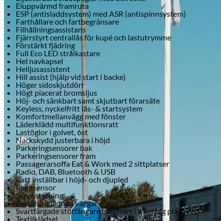
Citroën
Eluppvärmd framruta
ESP (antisladdsystem) med ASR (antispinnsystem)
Farthållare och fartbegränsare
Filhållningsassistans
Fjärrstyrt centrallås för kupé och lastutrymme
Förstärkt fjädring
Full Eco LED strålkastare
Hel navkapsel
Helljusassistent
Hill assist (hjälp vid start i backe)
Höger sidoskjutdörr
Högt placerat bromsljus
Höj- och sänkbart samt skjutbart förarsäte
Keyless, nyckelfritt lås- & startsystem
Komfortmellanvägg med fönster
Läderklädd multifunktionsratt
Lastöglor i golvet, 6st
Nackskydd justerbara i höjd
Parkeringsensorer bak
Parkeringsensorer fram
Passagerarsoffa Eat & Work med 2 sittplatser
Radio, DAB, Bluetooth & USB
Ratt inställbar i höjd- och djupled
Regnsensor
Servostyrning
Skyddsinklädnad väggar
Svartfärgade stötfångare bak/fram i slagtålig plast
Textilklädsel