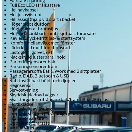
Förstärkt fjädring
Full Eco LED strålkastare
Hel navkapsel
Helljusassistent
Hill assist (hjälp vid start i backe)
Höger sidoskjutdörr
Högt placerat bromsljus
Höj- och sänkbart samt skjutbart förarsäte
Keyless, nyckelfritt lås- & startsystem
Komfortmellanvägg med fönster
Läderklädd multifunktionsratt
Lastöglor i golvet, 6st
Nackskydd justerbara i höjd
Parkeringsensorer bak
Parkeringsensorer fram
Passagerarsoffa Eat & Work med 2 sittplatser
Suzuki
Radio, DAB, Bluetooth & USB
Ratt inställbar i höjd- och djupled
Regnsensor
Servostyrning
Skyddsinklädnad väggar
Svartfärgade stötfångare bak/fram i slagtålig plast
Textilklädsel
Trafikskyltsavläsning
Trepunktsbälten på samtliga platser
Trötthetsvarnare
Uppvärmt förarsäte
VAEB (Videoassisterad Autobroms)