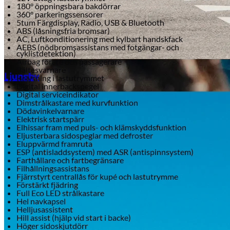
180° öppningsbara bakdörrar
360° parkeringssensorer
5tum Färgdisplay, Radio, USB & Bluetooth
ABS (låsningsfria bromsar)
AC, Luftkonditionering med kylbart handskfack
AEBS (nödbromsassistans med fotgängar- och
cyklistdetektion)
Airbag förare och passagerare
Aixiam
Bältesvarnare
Ljungby
Belysning i lastutrymmet
Digital innerbackspegel
Digital serviceindikator
Dimstrålkastare med kurvfunktion
Dödavinkelvarnare
Elektrisk startspärr
Elhissar fram med puls- och klämskyddsfunktion
Eljusterbara sidospeglar med defroster
Eluppvärmd framruta
ESP (antisladdsystem) med ASR (antispinnsystem)
Farthållare och fartbegränsare
Filhållningsassistans
Fjärrstyrt centrallås för kupé och lastutrymme
Förstärkt fjädring
Full Eco LED strålkastare
Hel navkapsel
Helljusassistent
Honda
Hill assist (hjälp vid start i backe)
Höger sidoskjutdörr