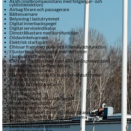
AEBS (nödbromsassistans med fotgängar- och
cyklistdetektion)
Airbag förare och passagerare
Bältesvarnare
Belysning i lastutrymmet
Digital innerbackspegel
Digital serviceindikator
Dimstrålkastare med kurvfunktion
Dödavinkelvarnare
Elektrisk startspärr
Elhissar fram med puls- och klämskyddsfunktion
Eljusterbara sidospeglar med defroster
Eluppvärmd framruta
ESP (antisladdsystem) med ASR (antispinnsystem)
Farthållare och fartbegränsare
Filhållningsassistans
Fjärrstyrt centrallås för kupé och lastutrymme
Förstärkt fjädring
Full Eco LED strålkastare
Hel navkapsel
Helljusassistent
Opel
Hill assist (hjälp vid start i backe)
Höger sidoskjutdörr
Högt placerat bromsljus
Höj- och sänkbart samt skjutbart förarsäte
Keyless, nyckelfritt lås- & startsystem
Komfortmellanvägg med fönster
Läderklädd multifunktionsratt
Lastöglor i golvet, 6st