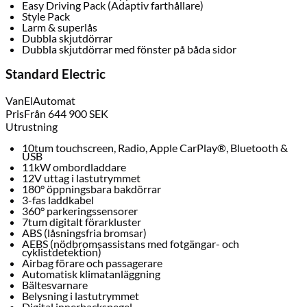
Easy Driving Pack (Adaptiv farthållare)
Style Pack
Larm & superlås
Dubbla skjutdörrar
Dubbla skjutdörrar med fönster på båda sidor
Standard Electric
Van
El
Automat
Pris
Från
644 900
SEK
Utrustning
10tum touchscreen, Radio, Apple CarPlay®, Bluetooth &
USB
11kW ombordladdare
12V uttag i lastutrymmet
180° öppningsbara bakdörrar
3-fas laddkabel
360° parkeringssensorer
7tum digitalt förarkluster
ABS (låsningsfria bromsar)
AEBS (nödbromsassistans med fotgängar- och
cyklistdetektion)
Airbag förare och passagerare
Automatisk klimatanläggning
Bältesvarnare
Belysning i lastutrymmet
Digital innerbackspegel