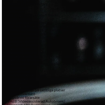
Full Eco LED strålkastare
Hel navkapsel
Helljusassistent
Hill assist (hjälp vid start i backe)
Höger sidoskjutdörr
Högt placerat bromsljus
Höj- och sänkbart samt skjutbart förarsäte
Keyless, nyckelfritt lås- & startsystem
Komfortmellanvägg med fönster
Läderklädd multifunktionsratt
Lastöglor i golvet, 6st
Nackskydd justerbara i höjd
Parkeringsensorer bak
Parkeringsensorer fram
Passagerarsoffa Eat & Work med 2 sittplatser
Radio, DAB, Bluetooth & USB
Ratt inställbar i höjd- och djupled
Regnsensor
Servostyrning
Skyddsinklädnad väggar
Svartfärgade stötfångare bak/fram i slagtålig plast
Textilklädsel
Trafikskyltsavläsning
Trepunktsbälten på samtliga platser
Trötthetsvarnare
Uppvärmt förarsäte
VAEB (Videoassisterad Autobroms)
Visiopark 180 Backkamera