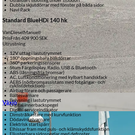
Dubbla skjutdörrar med fönster på båda sidor
Navi Pack
Standard BlueHDi 140 hk
Van
Diesel
Manuell
Pris
Från
409 900
SEK
Utrustning
12V uttag i lastutrymmet
180° öppningsbara bakdörrar
360° parkeringssensorer
5tum Färgdisplay, Radio, USB & Bluetooth
ABS (låsningsfria bromsar)
AC, Luftkonditionering med kylbart handskfack
AEBS (nödbromsassistans med fotgängar- och
cyklistdetektion)
Airbag förare och passagerare
Bältesvarnare
Belysning i lastutrymmet
Växjö
Digital innerbackspegel
Digital serviceindikator
Dimstrålkastare med kurvfunktion
Dödavinkelvarnare
Elektrisk startspärr
Elhissar fram med puls- och klämskyddsfunktion
Eljusterbara sidospeglar med defroster