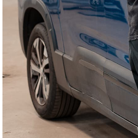
KGM Pickups
Fordonstyp
Mopedbil
Pickup
Transportbil
Personbil
Visa alla fordon