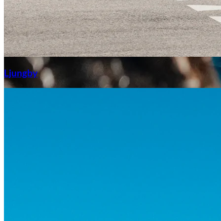
Aixiam
Ljungby
Honda