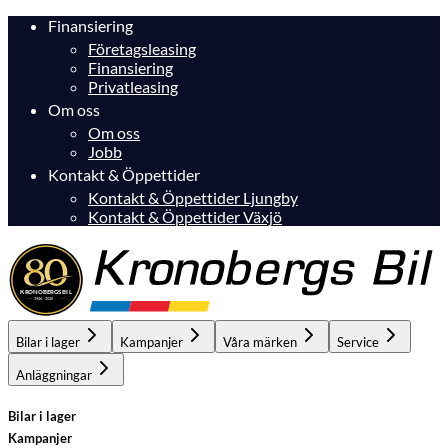
Finansiering
Företagsleasing
Finansiering
Privatleasing
Om oss
Om oss
Jobb
Kontakt & Öppettider
Kontakt & Öppettider Ljungby
Kontakt & Öppettider Växjö
Bilar i lager
Kampanjer
Våra märken
Service
Anläggningar
Bilar i lager
Kampanjer