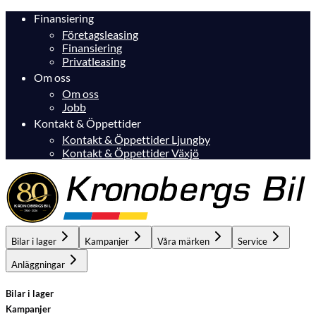
Finansiering
Företagsleasing
Finansiering
Privatleasing
Om oss
Om oss
Jobb
Kontakt & Öppettider
Kontakt & Öppettider Ljungby
Kontakt & Öppettider Växjö
Bilar i lager
Kampanjer
Våra märken
Service
Anläggningar
Bilar i lager
Kampanjer