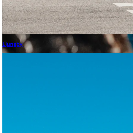
Aixiam
Ljungby
Honda