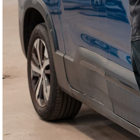
KGM Pickups
Fordonstyp
Mopedbil
Pickup
Transportbil
Personbil
Visa alla fordon