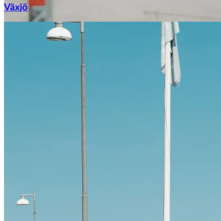
Växjö
Citroën