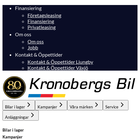
Finansiering
Företagsleasing
Finansiering
Privatleasing
Om oss
Om oss
Jobb
Kontakt & Öppettider
Kontakt & Öppettider Ljungby
Kontakt & Öppettider Växjö
Bilar i lager
Kampanjer
Våra märken
Service
Anläggningar
Bilar i lager
Kampanjer