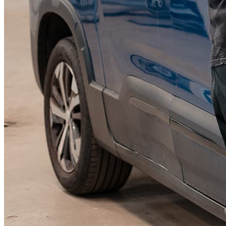
KGM Pickups
Fordonstyp
Mopedbil
Pickup
Transportbil
Personbil
Visa alla fordon