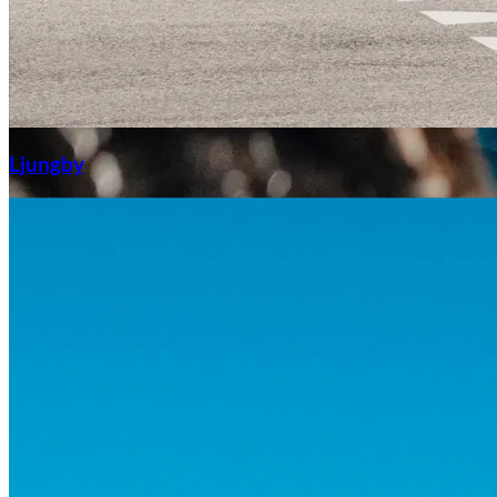
Aixiam
Ljungby
Honda