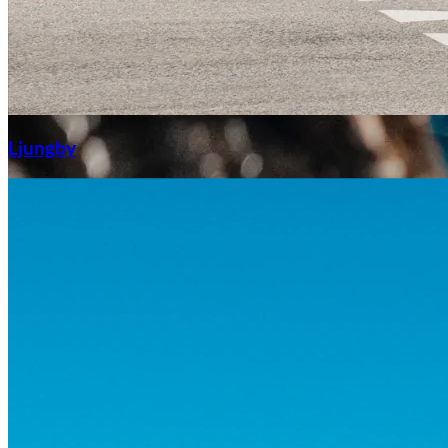
Aixiam
Ljungby
Honda