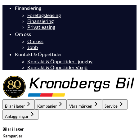
Finansiering
Företagsleasing
Finansiering
Privatleasing
Om oss
Om oss
Jobb
Kontakt & Öppettider
Kontakt & Öppettider Ljungby
Kontakt & Öppettider Växjö
Bilar i lager
Kampanjer
Våra märken
Service
Anläggningar
Bilar i lager
Kampanjer