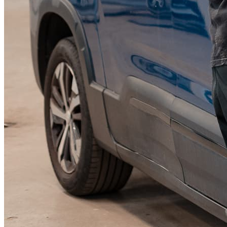
KGM Pickups
Fordonstyp
Mopedbil
Pickup
Transportbil
Personbil
Visa alla fordon