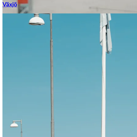
Växjö
Citroën