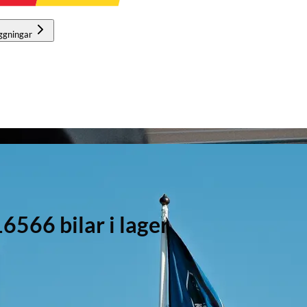
ggningar
566 bilar i lager