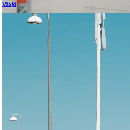
Växjö
Citroën