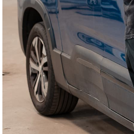
KGM Pickups
Fordonstyp
Mopedbil
Pickup
Transportbil
Personbil
Visa alla fordon