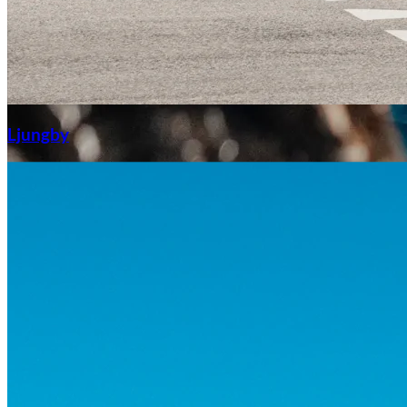
Aixiam
Ljungby
Honda