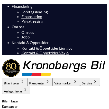
Finansiering
Företagsleasing
Finansiering
Privatleasing
Om oss
Om oss
Jobb
Kontakt & Öppettider
Kontakt & Öppettider Ljungby
Kontakt & Öppettider Växjö
Bilar i lager
Kampanjer
Våra märken
Service
Anläggningar
Bilar i lager
Kampanjer