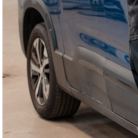
KGM Pickups
Fordonstyp
Mopedbil
Pickup
Transportbil
Personbil
Visa alla fordon