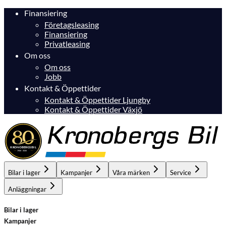
Finansiering
Företagsleasing
Finansiering
Privatleasing
Om oss
Om oss
Jobb
Kontakt & Öppettider
Kontakt & Öppettider Ljungby
Kontakt & Öppettider Växjö
Bilar i lager
Kampanjer
Våra märken
Service
Anläggningar
Bilar i lager
Kampanjer