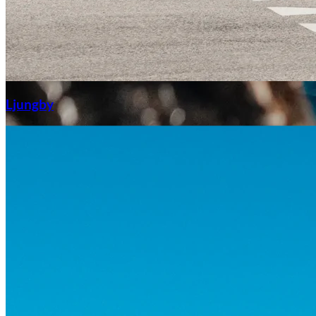
Aixiam
Ljungby
Honda