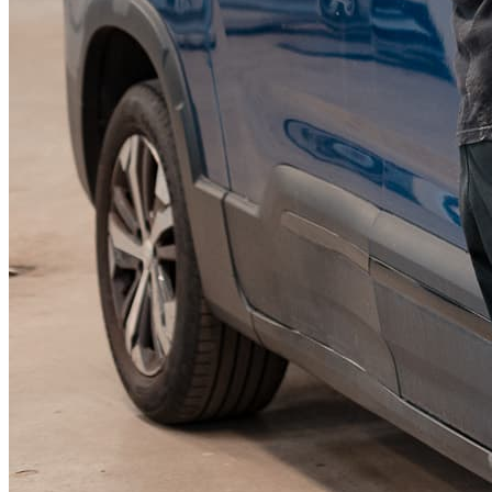
KGM Pickups
Fordonstyp
Mopedbil
Pickup
Transportbil
Personbil
Visa alla fordon