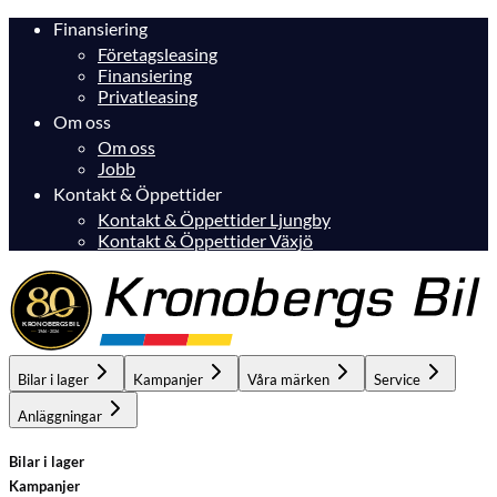
Finansiering
Företagsleasing
Finansiering
Privatleasing
Om oss
Om oss
Jobb
Kontakt & Öppettider
Kontakt & Öppettider Ljungby
Kontakt & Öppettider Växjö
Bilar i lager
Kampanjer
Våra märken
Service
Anläggningar
Bilar i lager
Kampanjer