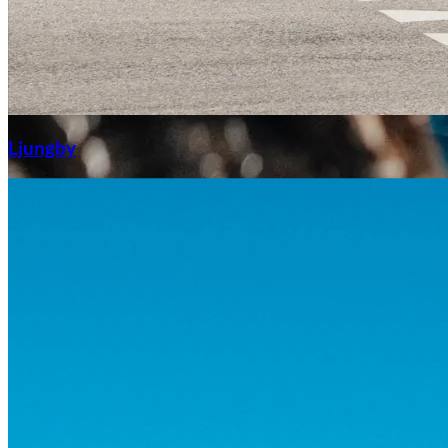
Aixiam
Ljungby
Honda