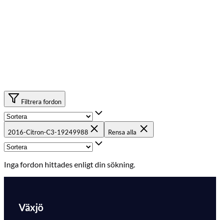
Filtrera fordon
2016-Citron-C3-19249988
Rensa alla
Inga fordon hittades enligt din sökning.
Växjö