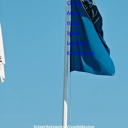
Citroën
Aixiam
Honda
Suzuki
Leapmotor
KGM Pickups
Integritetspolicy
Visselblåsning