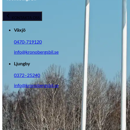
KONTAKTA OSS
Växjö
0470-719120
info@kronobergsbil.se
Ljungby
0372–25240
info@kronobergsbil.se
Opel