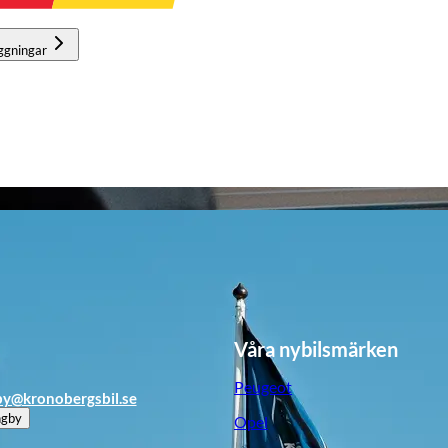
ggningar
Våra nybilsmärken
Peugeot
by@kronobergsbil.se
ngby
Opel