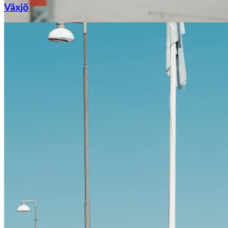
Växjö
Citroën