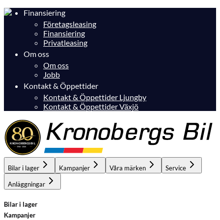
Finansiering
Företagsleasing
Finansiering
Privatleasing
Om oss
Om oss
Jobb
Kontakt & Öppettider
Kontakt & Öppettider Ljungby
Kontakt & Öppettider Växjö
Bilar i lager
Kampanjer
Våra märken
Service
Anläggningar
Bilar i lager
Kampanjer