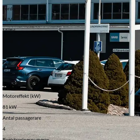
Fordonstyp
SUV
Miltal
0 mil
Färg
Gul
Motoreffekt
110 HK
Motoreffekt (kW)
81 kW
Antal passagerare
4
Registreringsnummer