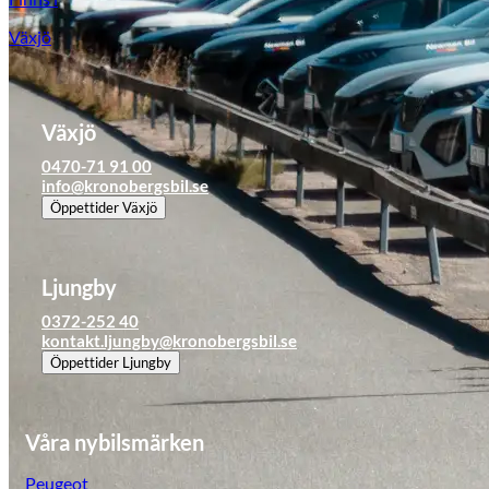
Tillbehör & reservdelar
Växjö
Leapmotor
Växjö
0470-71 91 00
info@kronobergsbil.se
Öppettider
Växjö
Ljungby
0372-252 40
kontakt.ljungby@kronobergsbil.se
Öppettider
Ljungby
Våra nybilsmärken
Peugeot