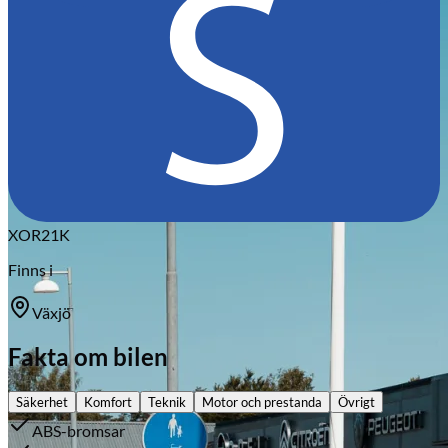
Citroën
XOR21K
Finns i
Växjö
Fakta om bilen
Säkerhet
Komfort
Teknik
Motor och prestanda
Övrigt
ABS-bromsar