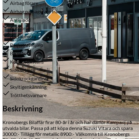
Airbag förare
Airbag passagerare fram
Antisladd
Autobroms
Backkamera
Backstartshjälp
Barnlås
Körfilsassistans
Serviceverkstad
Sidoairbags
Sidokrockgardiner
Skyltigenkänning
Trötthetsvarnare
Beskrivning
Kronobergs Bilaffär firar 80-år i år och har därför Kampanj på
utvalda bilar. Passa på att köpa denna Suzuki Vitara och spara
30000:- Tillägg för metallic 8900:- Välkomna till Kronobergs