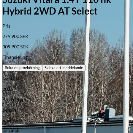
Hybrid 2WD AT Select
Pris
279 900
SEK
309 900
SEK
Finansiering
Boka en provkörning
Skicka ett meddelande
Modellår
2026
Opel
Bränsletyp
bensin
Växellåda
automat