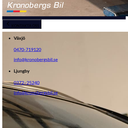
Byte av vindruta
KONTAKTA OSS
Växjö
0470-719120
info@kronobergsbil.se
Ljungby
0372–25240
info@kronobergsbil.se