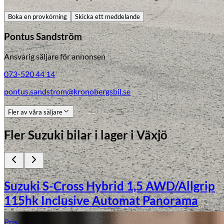
Boka en provkörning
Skicka ett meddelande
Pontus Sandström
Ansvarig säljare för annonsen
073-520 44 14
pontus.sandstrom@kronobergsbil.se
Fler av våra säljare
Fler
Suzuki
bilar i lager
i Växjö
Suzuki S-Cross Hybrid 1,5 AWD/Allgrip
115hk Inclusive Automat Panorama
Pris