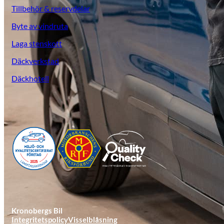
Tillbehör & reservdelar
Byte av vindruta
Laga stenskott
Däckverkstad
Däckhotell
KGM Pickups
Fordonstyp
Mopedbil
Pickup
Transportbil
Personbil
Visa alla fordon
Kronobergs Bil
Integritetspolicy
Visselblåsning