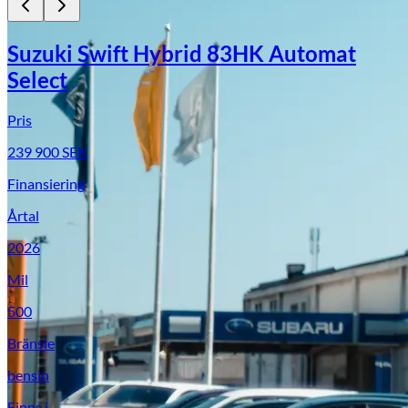
Suzuki Swift Hybrid 83HK Automat
Select
Pris
239 900
SEK
Finansiering
Årtal
Suzuki
2026
Mil
500
Bränsle
bensin
Finns i