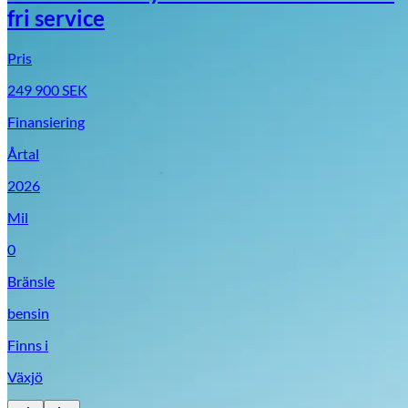
fri service
Pris
249 900
SEK
Finansiering
Årtal
2026
Mil
0
Bränsle
bensin
Finns i
Växjö