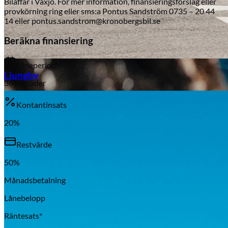
Bilaffär i Växjö. För mer information, finansieringsförslag eller
provkörning ring eller sms:a Pontus Sandström 0735 – 20 44
14 eller pontus.sandstrom@kronobergsbil.se
Beräkna finansiering
Aixiam
Låneperiod
Ljungby
36
månader
Kontantinsats
20
%
Restvärde
50
%
Månadsbetalning
Lånebelopp
Honda
Räntesats*