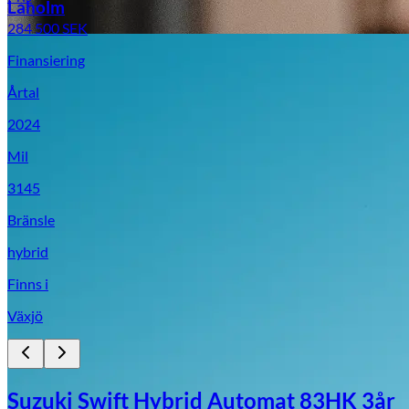
Laholm
284 500
SEK
Finansiering
Årtal
2024
Mil
3145
Bränsle
hybrid
Finns i
Växjö
Suzuki Swift Hybrid Automat 83HK 3år