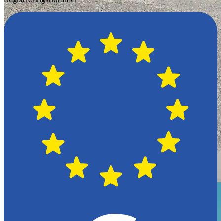
Växjö