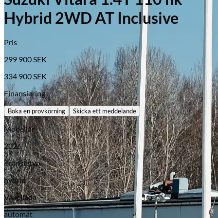
Hybrid 2WD AT Inclusive
Pris
299 900
SEK
334 900
SEK
Finansiering
Boka en provkörning
Skicka ett meddelande
Modellår
2026
Opel
Bränsletyp
hybrid
Växellåda
automat