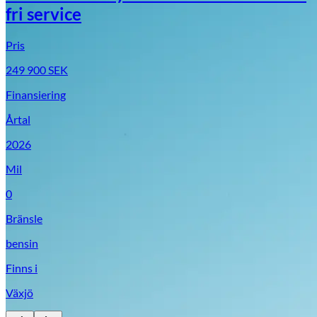
fri service
Pris
249 900
SEK
Finansiering
Årtal
2026
Mil
0
Bränsle
bensin
Finns i
Växjö