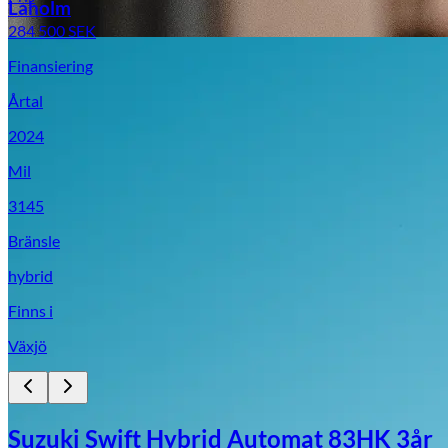
Laholm
284 500
SEK
Finansiering
Årtal
2024
Mil
3145
Bränsle
hybrid
Finns i
Växjö
Suzuki Swift Hybrid Automat 83HK 3år