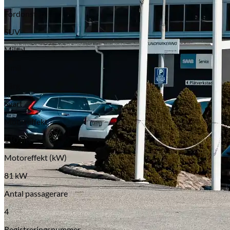
Fordonstyp
SUV
Miltal
0 mil
Färg
Svart
Motoreffekt
110 HK
Motoreffekt (kW)
81 kW
Antal passagerare
4
Registreringsnummer