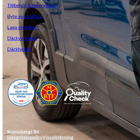
Tillbehör & reservdelar
Byte av vindruta
Laga stenskott
Däckverkstad
Däckhotell
KGM Pickups
Fordonstyp
Mopedbil
Pickup
Transportbil
Personbil
Visa alla fordon
Kronobergs Bil
Integritetspolicy
Visselblåsning