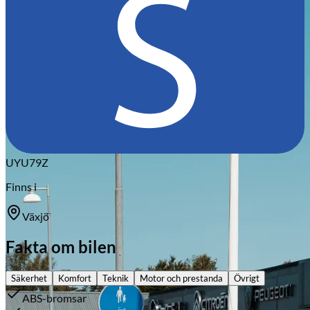
Citroën
UYU79Z
Finns i
Växjö
Fakta om bilen
Säkerhet
Komfort
Teknik
Motor och prestanda
Övrigt
ABS-bromsar