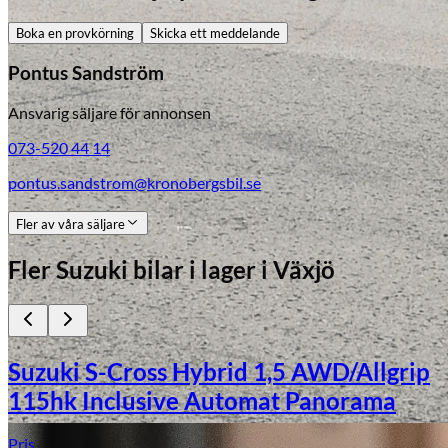
Boka en provkörning
Skicka ett meddelande
Pontus Sandström
Ansvarig säljare för annonsen
073-520 44 14
pontus.sandstrom@kronobergsbil.se
Fler av våra säljare
Fler
Suzuki
bilar i lager
i Växjö
Suzuki S-Cross Hybrid 1,5 AWD/Allgrip
115hk Inclusive Automat Panorama
Pris