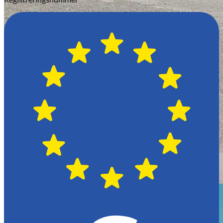
Växjö