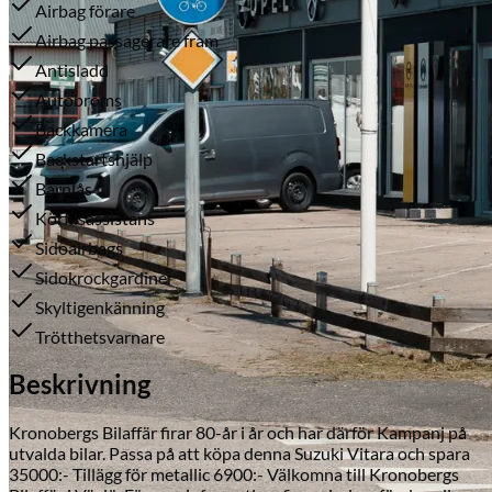
Airbag förare
Airbag passagerare fram
Antisladd
Autobroms
Backkamera
Backstartshjälp
Barnlås
Körfilsassistans
Serviceverkstad
Sidoairbags
Sidokrockgardiner
Skyltigenkänning
Trötthetsvarnare
Beskrivning
Kronobergs Bilaffär firar 80-år i år och har därför Kampanj på
utvalda bilar. Passa på att köpa denna Suzuki Vitara och spara
35000:- Tillägg för metallic 6900:- Välkomna till Kronobergs