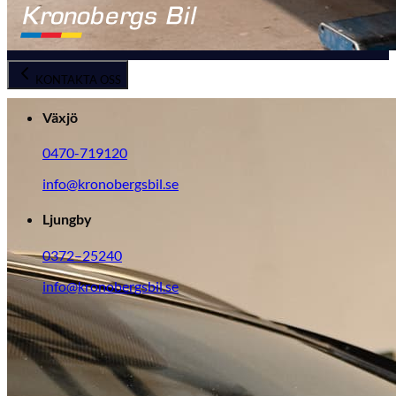
Byte av vindruta
KONTAKTA OSS
Växjö
0470-719120
info@kronobergsbil.se
Ljungby
0372–25240
info@kronobergsbil.se