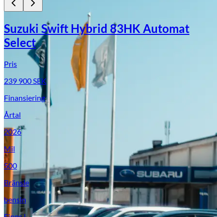
Suzuki Swift Hybrid 83HK Automat
Select
Pris
239 900
SEK
Finansiering
Årtal
Suzuki
2026
Mil
500
Bränsle
bensin
Finns i