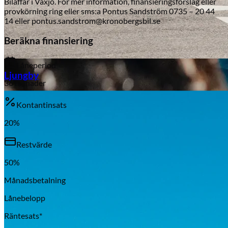
Bilaffär i Växjö. För mer information, finansieringsförslag eller
provkörning ring eller sms:a Pontus Sandström 0735 – 20 44
14 eller pontus.sandstrom@kronobergsbil.se
Beräkna finansiering
Aixiam
Låneperiod
Ljungby
36
månader
Kontantinsats
20
%
Restvärde
50
%
Månadsbetalning
Lånebelopp
Honda
Räntesats*