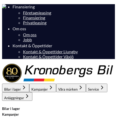
Finansiering
Företagsleasing
Finansiering
Privatleasing
Om oss
Om oss
Jobb
Kontakt & Öppettider
Kontakt & Öppettider Ljungby
Kontakt & Öppettider Växjö
Bilar i lager
Kampanjer
Våra märken
Service
Anläggningar
Bilar i lager
Kampanjer