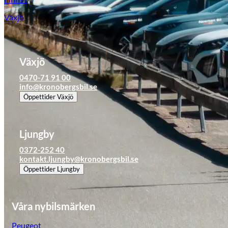
Tillbehör & reservdelar
Växjö
Leapmotor
Växjö
0470-71 91 00
info@kronobergsbil.se
Öppettider
Växjö
Ljungby
0372-252 40
kontakt.ljungby@kronobergsbil.se
Öppettider
Ljungby
Våra nybilsmärken
Peugeot